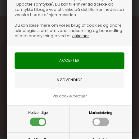
'Opdater samtykke'. Du kan til enhver tid trække dit
samtykke tilbage ved at trykke på det lille ikon nederste i
venstre hjørne af hjemmesiden.
Du kan læse mere om vores brug af cookies og andre
teknologier, samt om vores indsamling og behandling
af personoplysninger ved at
klikke her
.
Optjen 3% i bonuskroner når du handler
Særlige, eksklusive tilbud kun til klubkunder
Brug dine point allerede på næste køb
Vis cookie detaljer
.... og mange flere fordele
Nødvendige
Markedsføring
Læs mere og bliv medlem