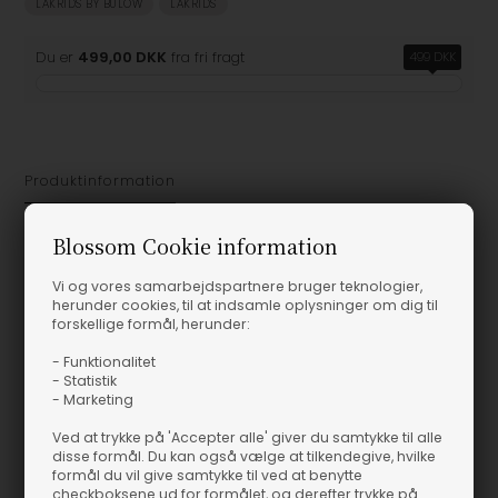
LAKRIDS BY BÜLOW
LAKRIDS
Du er
499,00 DKK
fra fri fragt
499 DKK
Produktinformation
Small B Passion Fruit - Lakrids by Johan Bülow Sød lakrids med
Blossom Cookie information
hvid chokolade og lækker passionsfrugt. Her finder du lidt af det
Vi og vores samarbejdspartnere bruger teknologier,
søde fra chokoladen og det syrlige fra passionsfrugten - alt
herunder cookies, til at indsamle oplysninger om dig til
sammen kombineret med den fantastiske lakrids. 125g
forskellige formål, herunder:
Small B Passion Fruit - Lakrids by Johan Bülow
- Funktionalitet
Sød lakrids med hvid chokolade og lækker passionsfrugt. Her
- Statistik
finder du lidt af det søde fra chokoladen og det syrlige fra
- Marketing
passionsfrugten - alt sammen kombineret med den fantastiske
Ved at trykke på 'Accepter alle' giver du samtykke til alle
lakrids. 125g
disse formål. Du kan også vælge at tilkendegive, hvilke
formål du vil give samtykke til ved at benytte
Varenummer
114441
checkboksene ud for formålet, og derefter trykke på