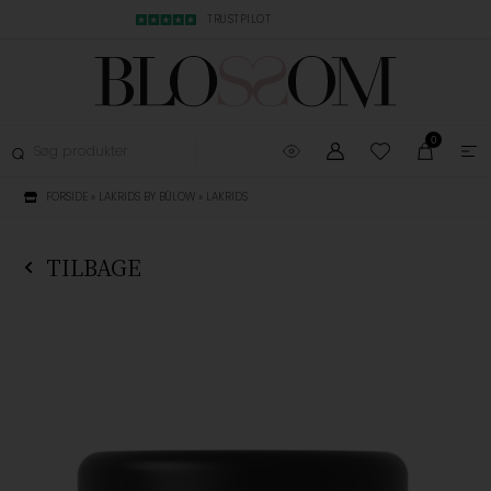
MBYTNING
TRUSTPILOT
LYN LEVERING, 1-3
0
FORSIDE
»
LAKRIDS BY BÜLOW
»
LAKRIDS
TILBAGE