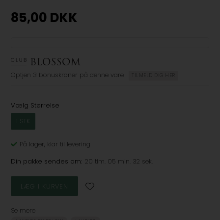
85,00
DKK
Optjen
3 bonuskroner
på denne vare
TILMELD DIG HER
Vælg Størrelse
1 STK
På lager
, klar til levering
Din pakke sendes om:
20 tim. 05 min. 32 sek.
Se mere