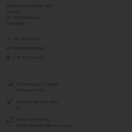
Kalstrup Livsstilshus ApS
Torvet 3
DK-9492 Blokhus
Danmark
+45 21 13 60 40
mail@blossom.dk
CVR: 32 15 43 44
Lyn levering, 1-3 dage
Få leveret med GLS
Gratis fragt over 499,-
GLS
Gratis ombytning
Passer størrelsen ikke? ombyt gratis