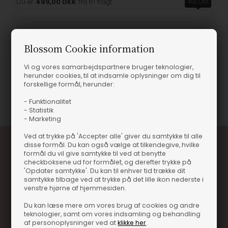
Du er
499,00 DKK
fra fri fragt
499 DKK
Blossom Cookie information
Produktinformation
Vi og vores samarbejdspartnere bruger teknologier,
herunder cookies, til at indsamle oplysninger om dig til
forskellige formål, herunder:
Varenummer
11200-300572
- Funktionalitet
- Statistik
- Marketing
Ved at trykke på 'Accepter alle' giver du samtykke til alle
disse formål. Du kan også vælge at tilkendegive, hvilke
formål du vil give samtykke til ved at benytte
checkboksene ud for formålet, og derefter trykke på
'Opdater samtykke'. Du kan til enhver tid trække dit
samtykke tilbage ved at trykke på det lille ikon nederste i
venstre hjørne af hjemmesiden.
Du kan læse mere om vores brug af cookies og andre
Optjen 3% i bonuskroner når du handler
teknologier, samt om vores indsamling og behandling
af personoplysninger ved at
klikke her
.
Særlige, eksklusive tilbud kun til klubkunder