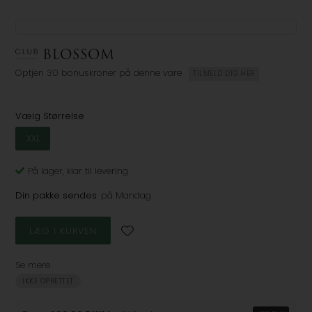
Optjen
30 bonuskroner
på denne vare
TILMELD DIG HER
Vælg Størrelse
XXL
På lager
, klar til levering
Din pakke sendes
på Mandag
Se mere
IKKE OPRETTET