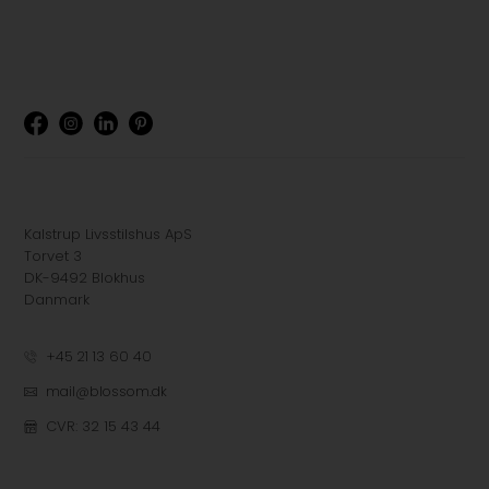
Kalstrup Livsstilshus ApS
Torvet 3
DK-9492 Blokhus
Danmark
+45 21 13 60 40
mail@blossom.dk
CVR: 32 15 43 44