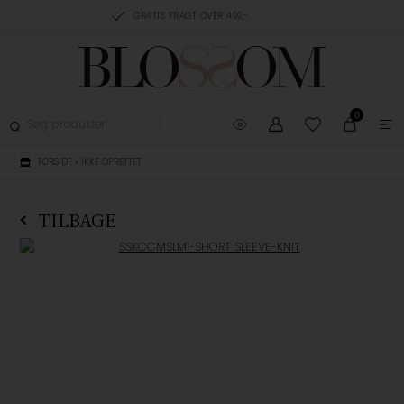
RING, 1-3 HVERDAGE
GRATIS FRAGT OVER 499,-
GRATIS OMBYTNING
0
FORSIDE
»
IKKE OPRETTET
TILBAGE