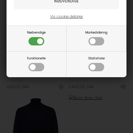
Vis cookie detaljer
Nødvendige
Markedsføring
Funktionelle
Statistiske
Fås i flere størrelser
XXL, 050-NAVY
Leno-P Strik
Wool Iconic Badge Strik
Hugo Boss
Paul & Shark
1.100,00
DKK
2.400,00
DKK