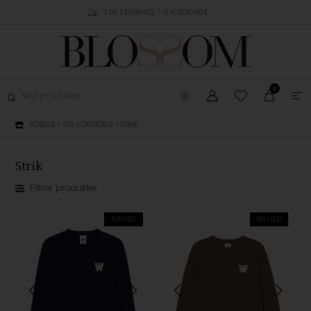
RING, 1-3 HVERDAGE
GRATIS FRAGT OVER 499,-
GRATIS OMBYTNING
0
FORSIDE
»
TØJ
»
OVERDELE
»
STRIK
Strik
Filtrer produkter
NYHED
NYHED