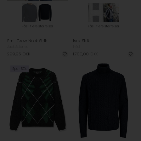
Fås i flere størrelser
Fås i flere størrelser
Emil Crew Neck Strik
Isak Strik
Jack & Jones
Hést
299,95
DKK
1.700,00
DKK
Spar 50%