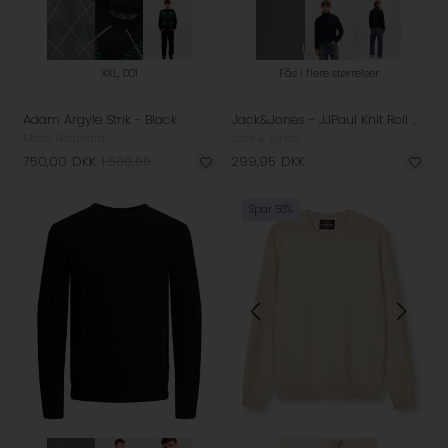
XXL, 001
Fås i flere størrelser
Adam Argyle Strik - Black
Jack&Jones - JJPaul Knit Roll Neck Strik
Mads Nørgaard
Jack & Jones
750,00
DKK
1.500,00
299,95
DKK
Spar 50%