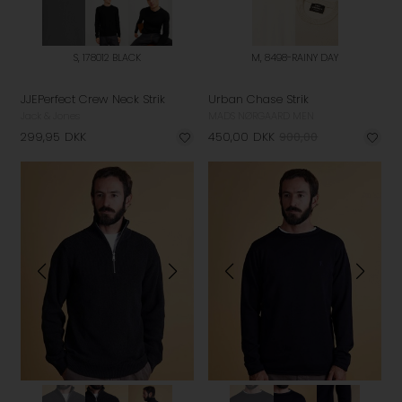
S, 178012 BLACK
M, 8498-RAINY DAY
JJEPerfect Crew Neck Strik
Urban Chase Strik
Jack & Jones
MADS NØRGAARD MEN
299,95
DKK
450,00
DKK
900,00