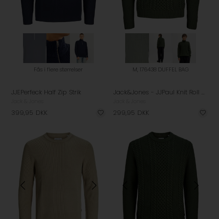
Fås i flere størrelser
M, 176438 DUFFEL BAG
JJEPerfeck Half Zip Strik
Jack&Jones - JJPaul Knit Roll Neck Strik
Jack & Jones
Jack & Jones
399,95
DKK
299,95
DKK