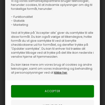
Vi og vores samarbejdspartnere bruger teknologier,
herunder cookies, til at indsamle oplysninger om dig til
forskellige formål, herunder:
- Funktionalitet
- Statistik
- Marketing
Ved at trykke på 'Accepter alle' giver du samtykke til alle
disse formål. Du kan også vælge at tilkendegive, hvilke
formål du vil give samtykke til ved at benytte
checkboksene ud for formålet, og derefter trykke på
'Opdater samtykke'. Du kan til enhver tid trække dit
Fås i flere størrelser
Fås i flere størrelser
samtykke tilbage ved at trykke på det lille ikon nederste i
venstre hjørne af hjemmesiden.
Leno-P Strik
Leno-P Strik
Du kan læse mere om vores brug af cookies og andre
Hugo Boss
Hugo Boss
teknologier, samt om vores indsamling og behandling
1.100,00
DKK
1.100,00
DKK
af personoplysninger ved at
klikke her
.