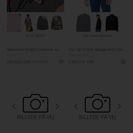
XL, 97-MULTI
Fås i flere størrelser
Seasonal Graph Oversize Jumper - Men
Full Zip Iconic Badge Knit Cardigan
Kenzo
Paul & Shark
1.850,00
DKK
3.700,00
2.800,00
DKK