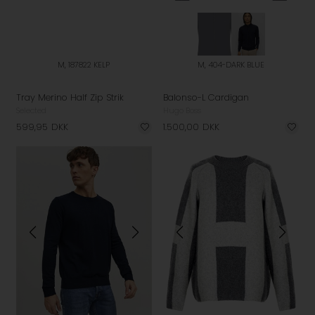
M, 187822 KELP
M, 404-DARK BLUE
Tray Merino Half Zip Strik
Balonso-L Cardigan
Selected
Hugo Boss
599,95
DKK
1.500,00
DKK