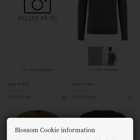
Fås i flere størrelser
Fås i flere størrelser
Leno-P Strik
Leno-P Strik
Hugo Boss
Hugo Boss
1.100,00
DKK
1.100,00
DKK
Blossom Cookie information