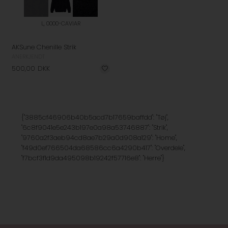
L, 0000-CAVIAR
AKSune Chenille Strik
ANERKJENDT
500,00
DKK
{"3885cf46906b40b5acd7b17659baffdd": "Tøj",
"6c8f9041e5e243b197e0a98a53746887": "Strik",
"9760a2f3aeb94cd8ae7b29a0d908a129": "Home",
"f49d0ef766504da68586cc6a4290b417": "Overdele",
"f7bcf3f1d9da495098b19242f57716e8": "Herre"}