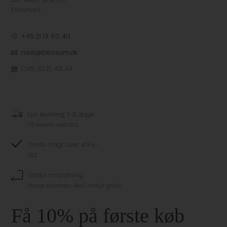
Danmark
+45 21 13 60 40
mail@blossom.dk
CVR: 32 15 43 44
Lyn levering, 1-3 dage
Få leveret med GLS
Gratis fragt over 499,-
GLS
Gratis ombytning
Passer størrelsen ikke? ombyt gratis
Få 10% på første køb