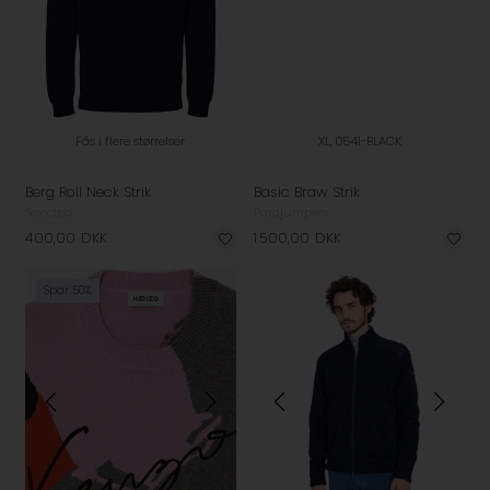
Fås i flere størrelser
XL, 0541-BLACK
Berg Roll Neck Strik
Basic Braw Strik
Selected
Parajumpers
400,00
DKK
1.500,00
DKK
Spar 50%