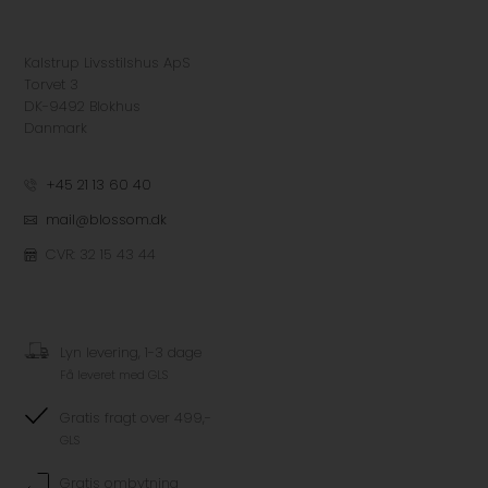
Kalstrup Livsstilshus ApS
Torvet 3
DK-9492 Blokhus
Danmark
+45 21 13 60 40
mail@blossom.dk
CVR: 32 15 43 44
Lyn levering, 1-3 dage
Få leveret med GLS
Gratis fragt over 499,-
GLS
Gratis ombytning