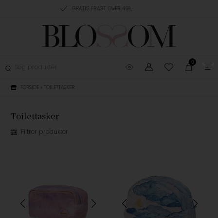
RING, 1-3 HVERDAGE
GRATIS FRAGT OVER 499,-
GRATIS OMBYTNING
0
FORSIDE
»
TOILETTASKER
Toilettasker
Filtrer produkter