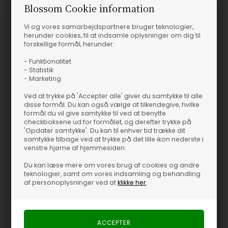
Blossom Cookie information
Vi og vores samarbejdspartnere bruger teknologier,
herunder cookies, til at indsamle oplysninger om dig til
forskellige formål, herunder:
- Funktionalitet
- Statistik
Fås i flere størrelser
Fås i flere størrelser
- Marketing
Ved at trykke på 'Accepter alle' giver du samtykke til alle
Medium Makeup Toilettaske - Pink Theatre Magic
Stardust Toilettaske - Pink Theatre Magic
disse formål. Du kan også vælge at tilkendegive, hvilke
Maanesten
Nailberry
Maanesten
Nailberry
formål du vil give samtykke til ved at benytte
400,00
DKK
350,00
DKK
checkboksene ud for formålet, og derefter trykke på
'Opdater samtykke'. Du kan til enhver tid trække dit
samtykke tilbage ved at trykke på det lille ikon nederste i
venstre hjørne af hjemmesiden.
Du kan læse mere om vores brug af cookies og andre
{"0376a8e659944d9eb76c3ca83e35eed6": "Kvinde",
teknologier, samt om vores indsamling og behandling
"268ac1d3703348e5a4b1cff9500e488f": "Brands",
af personoplysninger ved at
klikke her
.
"48b1fc832d2d4c7e98743533387dc9ff": "Maanesten",
"77d9ce2afee84527bcfa3bab72a486d9": "Toilettasker",
"9760a2f3aeb94cd8ae7b29a0d908a129": "Home"}