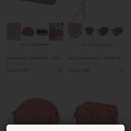
Fås i flere størrelser
Fås i flere størrelser
Big Makeup Toilettaske - Purple Theatre Magic
Heart Smykke Box - Purple Theatre Magic
Maanesten
Nailberry
Maanesten
Nailberry
550,00
DKK
350,00
DKK