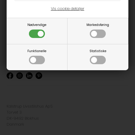
Vis cookie detaljer
Nødvendige
Markedsføring
Funktionelle
Statistiske
Kalstrup Livsstilshus ApS
Torvet 3
DK-9492 Blokhus
Danmark