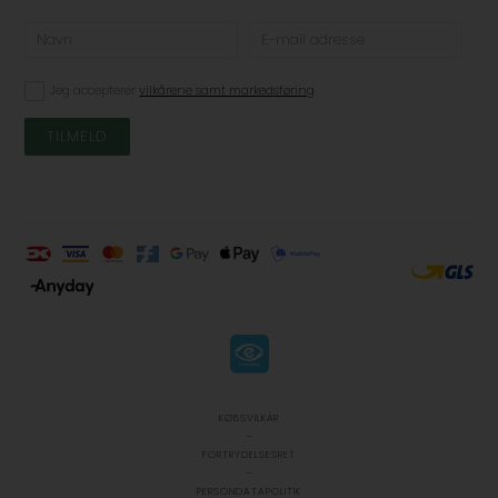
Jeg accepterer
vilkårene samt markedsføring
KØBSVILKÅR
-
FORTRYDELSESRET
-
PERSONDATAPOLITIK