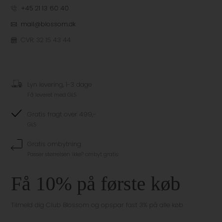
+45 21 13 60 40
mail@blossom.dk
CVR: 32 15 43 44
Lyn levering, 1-3 dage
Få leveret med GLS
Gratis fragt over 499,-
GLS
Gratis ombytning
Passer størrelsen ikke? ombyt gratis
Få 10% på første køb
Tilmeld dig Club Blossom og opspar fast 3% på alle køb