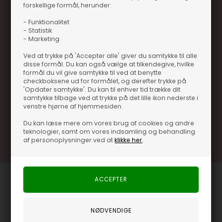
forskellige formål, herunder:
- Funktionalitet
- Statistik
- Marketing
Optjen 3% i bonuskroner når du handler
Ved at trykke på 'Accepter alle' giver du samtykke til alle
Særlige, eksklusive tilbud kun til klubkunder
disse formål. Du kan også vælge at tilkendegive, hvilke
formål du vil give samtykke til ved at benytte
Brug dine point allerede på næste køb
checkboksene ud for formålet, og derefter trykke på
'Opdater samtykke'. Du kan til enhver tid trække dit
.... og mange flere fordele
samtykke tilbage ved at trykke på det lille ikon nederste i
venstre hjørne af hjemmesiden.
Du kan læse mere om vores brug af cookies og andre
Læs mere og bliv medlem
teknologier, samt om vores indsamling og behandling
af personoplysninger ved at
klikke her
.