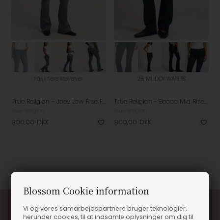
Fås i flere størrelser
28, MUDDY WATERS
True Religion - Joey Low Rise Flare Jeans - Peak Spot
True Religion - Becca Mid Rise Bootcut Flap Jeans - Muddy Waters
True Religion
True Religion
900,00
DKK
900,00
DKK
Blossom Cookie information
Vi og vores samarbejdspartnere bruger teknologier,
herunder cookies, til at indsamle oplysninger om dig til