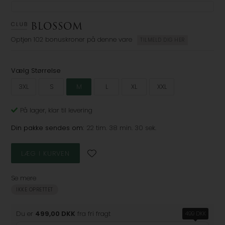
Optjen
102 bonuskroner
på denne vare
TILMELD DIG HER
Vælg Størrelse
3XL
S
M
L
XL
XXL
På lager
, klar til levering
Din pakke sendes om:
22 tim. 38 min. 30 sek.
Se mere
IKKE OPRETTET
Du er
499,00 DKK
fra fri fragt
499 DKK