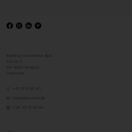
Kalstrup Livsstilshus ApS
Torvet 3
DK-9492 Blokhus
Danmark
+45 21 13 60 40
mail@blossom.dk
CVR: 32 15 43 44