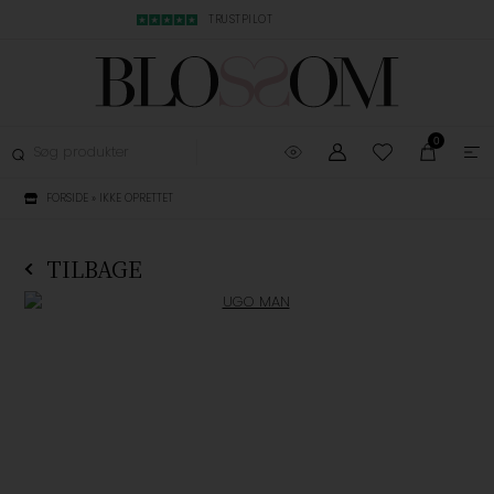
MBYTNING
TRUSTPILOT
LYN LEVERING, 1-3
0
FORSIDE
»
IKKE OPRETTET
TILBAGE