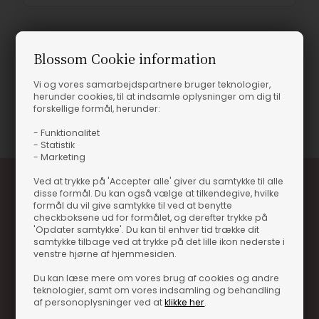
Blossom Cookie information
Produktinformation
Vi og vores samarbejdspartnere bruger teknologier,
herunder cookies, til at indsamle oplysninger om dig til
forskellige formål, herunder:
Varenummer
11128-136952-OLD
- Funktionalitet
- Statistik
- Marketing
Ved at trykke på 'Accepter alle' giver du samtykke til alle
disse formål. Du kan også vælge at tilkendegive, hvilke
formål du vil give samtykke til ved at benytte
checkboksene ud for formålet, og derefter trykke på
'Opdater samtykke'. Du kan til enhver tid trække dit
samtykke tilbage ved at trykke på det lille ikon nederste i
venstre hjørne af hjemmesiden.
Optjen 3% i bonuskroner når du handler
Du kan læse mere om vores brug af cookies og andre
teknologier, samt om vores indsamling og behandling
Særlige, eksklusive tilbud kun til klubkunder
af personoplysninger ved at
klikke her
.
Brug dine point allerede på næste køb