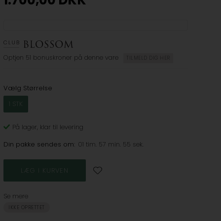
1.700,00
DKK
Optjen
51 bonuskroner
på denne vare
TILMELD DIG HER
Vælg Størrelse
1 STK
På lager
, klar til levering
Din pakke sendes om:
01 tim. 57 min. 54 sek.
Se mere
IKKE OPRETTET