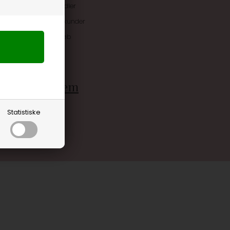
uskroner når du handler
ive tilbud kun til klubkunder
 allerede på næste køb
rdele
g bliv medlem
Statistiske