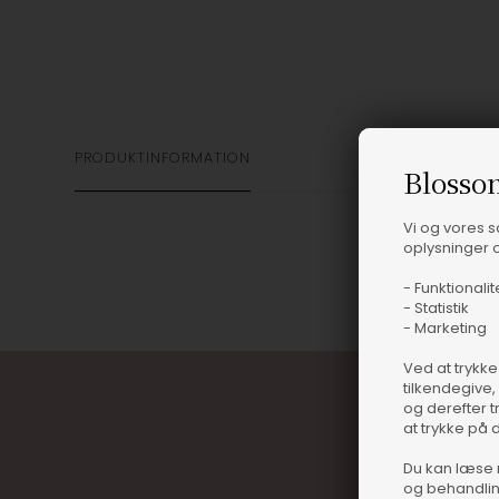
PRODUKTINFORMATION
Blosso
Vi og vores 
oplysninger o
- Funktionalit
- Statistik
- Marketing
Ved at trykke
tilkendegive,
og derefter t
at trykke på 
Du kan læse 
og behandlin