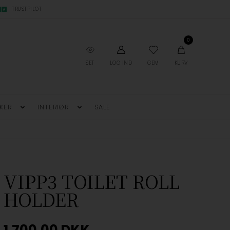
TRUSTPILOT
0
SET
LOG IND
GEM
KURV
KER
INTERIØR
SALE
VIPP3 TOILET ROLL
HOLDER