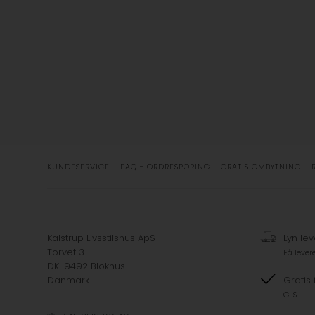
KUNDESERVICE
FAQ - ORDRESPORING
GRATIS OMBYTNING
Kalstrup Livsstilshus ApS
Lyn lev
Torvet 3
Få lever
DK-9492 Blokhus
Danmark
Gratis 
GLS