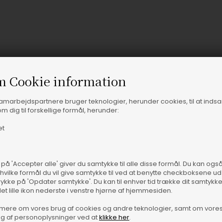
m Cookie information
samarbejdspartnere bruger teknologier, herunder cookies, til at inds
m dig til forskellige formål, herunder:
Vare
et
 på 'Accepter alle' giver du samtykke til alle disse formål. Du kan og
 hvilke formål du vil give samtykke til ved at benytte checkboksene ud 
rykke på 'Opdater samtykke'. Du kan til enhver tid trække dit samtykk
det lille ikon nederste i venstre hjørne af hjemmesiden.
mere om vores brug af cookies og andre teknologier, samt om vore
g af personoplysninger ved at
klikke her
.