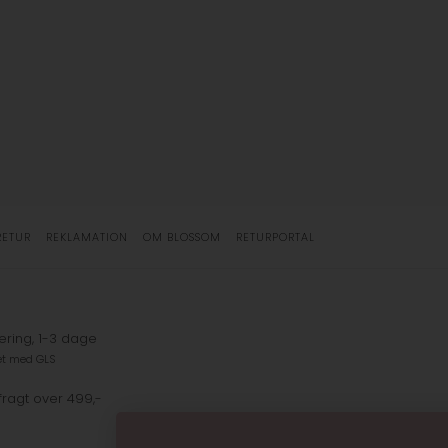
RETUR
REKLAMATION
OM BLOSSOM
RETURPORTAL
ering, 1-3 dage
et med GLS
fragt over 499,-