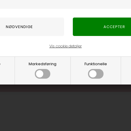
Optjen 3% i bon
Særlige, eksklus
Brug dine point
.... og mange flere fo
Vis cookie detaljer
Læs mere o
e
Markedsføring
Funktionelle