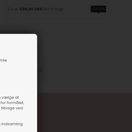
Du er
499,00 DKK
fra fri fragt
499 DKK
amle
nummer
18223-110705
så vælge at
for formålet,
e tilbage ved
s indsamling