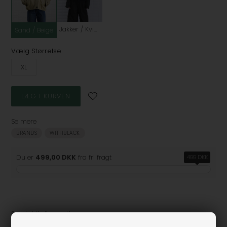
Jakker / Kvinde / Army
Sand / Beige
Vælg Størrelse
XL
Se mere
BRANDS
WITHBLACK
Du er
499,00 DKK
fra fri fragt
499 DKK
Produktinformation