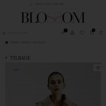
RING, 1-3 HVERDAGE
GRATIS FRAGT OVER 499,-
GRATIS OMBYTNING
0
1
FORSIDE
»
BRANDS
»
WITHBLACK
TILBAGE
1