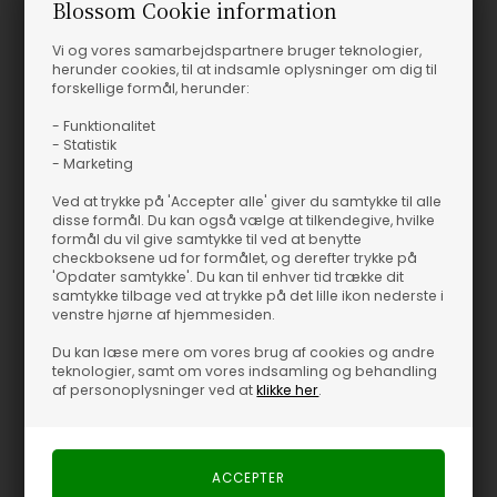
Blossom Cookie information
Det er ofte de små ting, der løfter et outfit, og Withblack's
Vi og vores samarbejdspartnere bruger teknologier,
WBLAlaia Hooded Jakke i farven Dark Sand rammer plet. Den har
herunder cookies, til at indsamle oplysninger om dig til
et enkelt, rent udtryk og en afslappet hætte, som gør den perfekt
forskellige formål, herunder:
til kølige dage, hvor du stadig vil se skarp ud. Den fungerer lige
godt til hverdage som til weekenden.
- Funktionalitet
- Statistik
- Marketing
Style den med et par tætsiddende jeans og en blød strik, eller
brug den over en let kjole for et nemt lag-på-lag look. Den er let
Ved at trykke på 'Accepter alle' giver du samtykke til alle
disse formål. Du kan også vælge at tilkendegive, hvilke
at mikse med både rolige toner og mere markante valg, alt efter
formål du vil give samtykke til ved at benytte
hvad du er i humør til.
checkboksene ud for formålet, og derefter trykke på
'Opdater samtykke'. Du kan til enhver tid trække dit
Derfor bliver den hurtigt en favorit: udtrykket er klassisk, hætten
samtykke tilbage ved at trykke på det lille ikon nederste i
venstre hjørne af hjemmesiden.
giver ekstra læ, og det diskrete design gør den nem at variere. En
praktisk jakke, der samtidig føles som en gennemført tilføjelse til
Du kan læse mere om vores brug af cookies og andre
garderoben.
teknologier, samt om vores indsamling og behandling
af personoplysninger ved at
klikke her
.
Fra kontordage til afslappet brunch er WBLAlaia Hooded Jakken i
Dark Sand et sikkert valg, når du vil kombinere komfort og stil.
Den ender hurtigt som den, du rækker ud efter igen og igen.