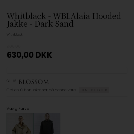
Whitblack - WBLAlaia Hooded
Jakke - Dark Sand
Withblack
900,00
630,00
DKK
Optjen
0 bonuskroner
på denne vare
TILMELD DIG HER
Vælg Farve