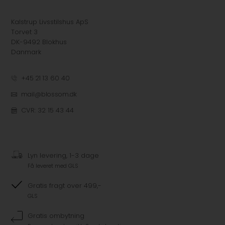
Kalstrup Livsstilshus ApS
Torvet 3
DK-9492 Blokhus
Danmark
+45 21 13 60 40
mail@blossom.dk
CVR: 32 15 43 44
Lyn levering, 1-3 dage
Få leveret med GLS
Gratis fragt over 499,-
GLS
Gratis ombytning