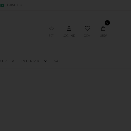
TRUSTPILOT
0
SET
LOG IND
GEM
KURV
KER
INTERIØR
SALE