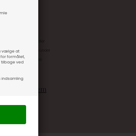
amle
uskroner når du handler
ive tilbud kun til klubkunder
så vælge at
for formålet,
 allerede på næste køb
e tilbage ved
rdele
s indsamling
g bliv medlem