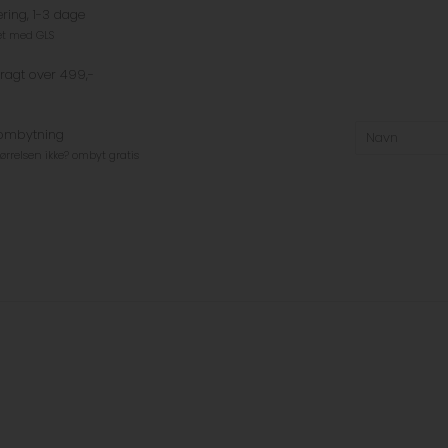
ering, 1-3 dage
et med GLS
fragt over 499,-
 ombytning
tørrelsen ikke? ombyt gratis