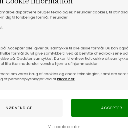
m Cookie information
samarbejdspartnere bruger teknologier, herunder cookies, til at inds
m dig til forskellige formål, herunder:
et
Optjen 3% i bon
Særlige, eksklus
 på 'Accepter alle' giver du samtykke til alle disse formål. Du kan og
 hvilke formål du vil give samtykke til ved at benytte checkboksene ud 
Brug dine point
rykke på 'Opdater samtykke'. Du kan til enhver tid trække dit samtykk
det lille ikon nederste i venstre hjørne af hjemmesiden.
.... og mange flere fo
mere om vores brug af cookies og andre teknologier, samt om vore
g af personoplysninger ved at
klikke her
.
Læs mere o
Vis cookie detaljer