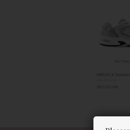
Fås i flere
New Balance
950,00
DKK