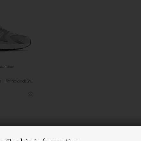
 størrelser
MR530CK Sneakers - Raincloud/Shadow Grey