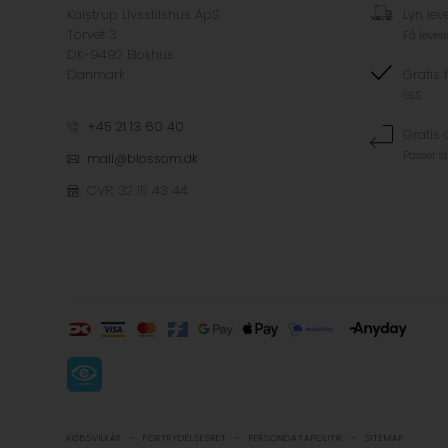
Kalstrup Livsstilshus ApS
Lyn lev
Torvet 3
Få lever
DK-9492 Blokhus
Danmark
Gratis 
GLS
+45 21 13 60 40
Gratis
Passer s
mail@blossom.dk
CVR: 32 15 43 44
-
-
-
KØBSVILKÅR
FORTRYDELSESRET
PERSONDATAPOLITIK
SITEMAP