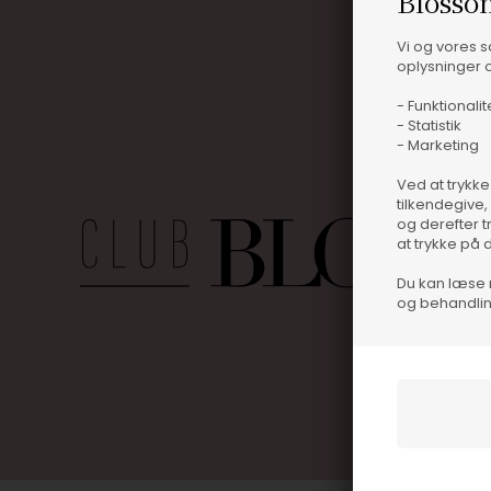
Blosso
Vi og vores 
oplysninger o
- Funktionalit
- Statistik
- Marketing
Ved at trykke
tilkendegive,
og derefter t
at trykke på 
Du kan læse 
og behandlin