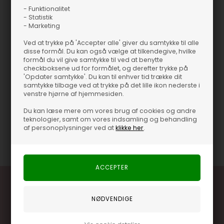
- Funktionalitet
rent udtryk. Når du vil gøre det mere afslappet, så skift til en blød
- Statistik
strik og sæt dem sammen med et par støvler for en stadig
- Marketing
velklædt, men mere uformel stil.
Ved at trykke på 'Accepter alle' giver du samtykke til alle
disse formål. Du kan også vælge at tilkendegive, hvilke
Du kommer til at elske den tidløse pasform, der holder sæson
formål du vil give samtykke til ved at benytte
efter sæson, og hvor let de kan mixes med resten af garderoben.
checkboksene ud for formålet, og derefter trykke på
De glider ubesværet mellem formelle og mere afslappede
'Opdater samtykke'. Du kan til enhver tid trække dit
samtykke tilbage ved at trykke på det lille ikon nederste i
anledninger og føles som et sikkert valg, når du vil have både stil
venstre hjørne af hjemmesiden.
og komfort i hverdagen.
Du kan læse mere om vores brug af cookies og andre
Materiale
70% polyester, 30% uld
teknologier, samt om vores indsamling og behandling
af personoplysninger ved at
klikke her
.
Varenummer
64403