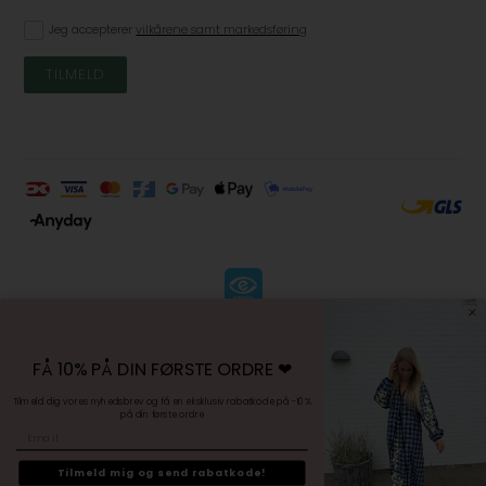
Jeg accepterer
vilkårene samt markedsføring
KØBSVILKÅR
-
FÅ 10% PÅ DIN FØRSTE ORDRE ❤︎
FORTRYDELSESRET
-
Tilmeld dig vores nyhedsbrev og få en eksklusiv rabatkode på -10%
på din første ordre
PERSONDATAPOLITIK
Email
-
SITEMAP
Tilmeld mig og send rabatkode!