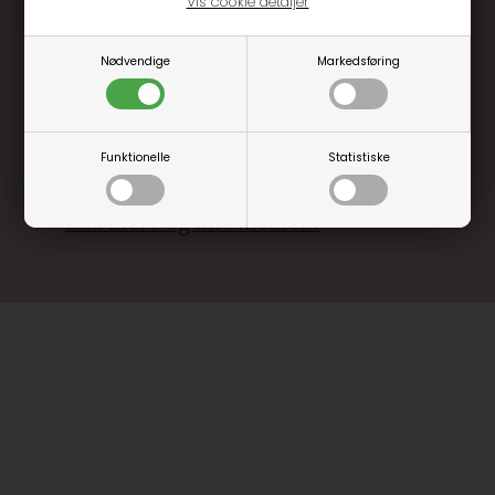
Vis cookie detaljer
Optjen 3% i bonuskroner når du handler
Nødvendige
Markedsføring
Særlige, eksklusive tilbud kun til klubkunder
Brug dine point allerede på næste køb
.... og mange flere fordele
Funktionelle
Statistiske
Læs mere og bliv medlem