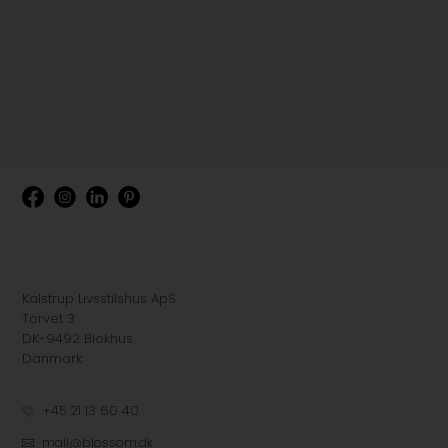
Kalstrup Livsstilshus ApS
Torvet 3
DK-9492 Blokhus
Danmark
+45 21 13 60 40
mail@blossom.dk