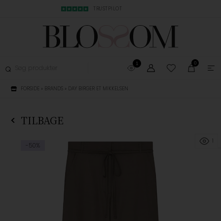
MBYTNING
TRUSTPILOT
LYN LEVERING, 1-3
0
1
FORSIDE
»
BRANDS
»
DAY BIRGER ET MIKKELSEN
TILBAGE
1