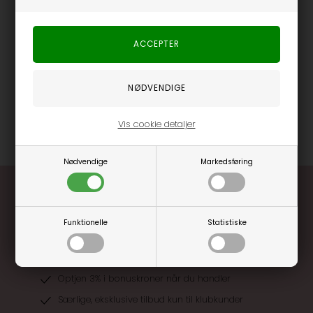
fokus på detaljer gør, at den har alle muligheder for at blive en
fast favorit i lang tid.
Hvad enten du skal på kontoret eller bare vil løfte dit
hverdagsoutfit, er Elsk - Poplin Skjorte - Mossy Bark et stærkt bud
til manden, der vil have komfort og et stilrent udtryk i samme
skjorte.
Varenummer
61654-14023
Vis cookie detaljer
Nødvendige
Markedsføring
Funktionelle
Statistiske
Optjen 3% i bonuskroner når du handler
Særlige, eksklusive tilbud kun til klubkunder