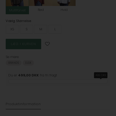
Rød
Hvid
Multifarvet
Vælg Størrelse
XS
S
M
L
Se mere
BRANDS
ELSK
Du er
499,00 DKK
fra fri fragt
499 DKK
Produktinformation