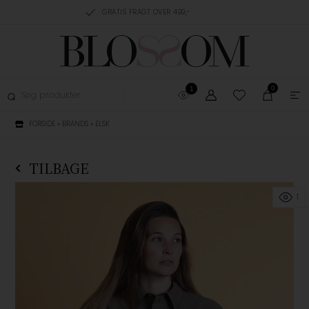
RING, 1-3 HVERDAGE
GRATIS FRAGT OVER 499,-
GRATIS OMBYTNING
0
1
FORSIDE
»
BRANDS
»
ELSK
TILBAGE
1