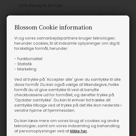
100% Økologisk Bomuld.
Med Elsk's Poplin Skjorte i den karakterfulde farve "Mossy Bark" får
du en rolig, naturinspireret tone med ud ad døren. Skjorten har et
Blossom Cookie information
rent og enkelt udtryk, hvor den afdæmpede nuance leder
tankerne hen på skovens dybe farver. Det gør den til et sikkert
Vi og vores samarbejdspartnere bruger teknologier,
valg, hvis du går efter en garderobe, der både holder sæson
herunder cookies, til at indsamle oplysninger om dig til
forskellige formål, herunder:
efter sæson og er nem at style.
- Funktionalitet
Poplin er et oplagt materiale, når skjorten skal kunne bruges til
- Statistik
- Marketing
det hele. Sæt den sammen med mørke jeans og sneakers for et
afslappet, men velklædt look til hverdagen. Skal du være mere
Ved at trykke på 'Accepter alle' giver du samtykke til alle
formel, kan du tilføje en blazer og et par lædersko, så du hurtigt
disse formål. Du kan også vælge at tilkendegive, hvilke
står skarpt til møder og arrangementer.
formål du vil give samtykke til ved at benytte
checkboksene ud for formålet, og derefter trykke på
'Opdater samtykke'. Du kan til enhver tid trække dit
Derfor bliver den nem at holde af: "Mossy Bark" er en diskret, men
samtykke tilbage ved at trykke på det lille ikon nederste i
markant farve, der giver lidt kant uden at dominere. Poplin-
venstre hjørne af hjemmesiden.
kvaliteten er let og behagelig, så den føles rar at have på hele
Du kan læse mere om vores brug af cookies og andre
dagen. Samtidig passer skjorten perfekt til dig, der prioriterer god
teknologier, samt om vores indsamling og behandling
kvalitet og et enkelt design, som kan bruges igen og igen. Elsk's
af personoplysninger ved at
klikke her
.