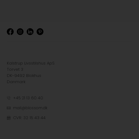
Kalstrup Livsstilshus ApS
Torvet 3
DK-9492 Blokhus
Danmark
+45 21 13 60 40
mail@blossom.dk
CVR: 32 15 43 44