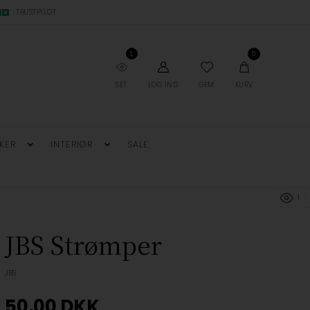
TRUSTPILOT
1
0
SET
LOG IND
GEM
KURV
KER
INTERIØR
SALE
1
JBS Strømper
JBS
50,00
DKK