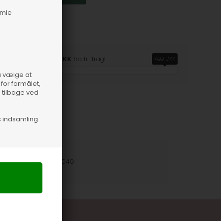
amle
Se mere
HERRE
Du er
499,00 DKK
fra fri fragt
499 DKK
så vælge at
for formålet,
e tilbage ved
s indsamling
nummer
29689-0049