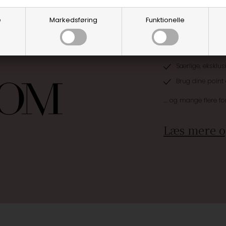
e
Markedsføring
Funktionelle
Optjen 3% i bon
Særlige, eksklus
Brug dine point
.... og mange flere fo
Læs mere o