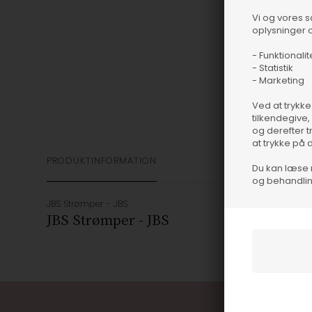
Vi og vores 
oplysninger o
- Funktionalit
- Statistik
- Marketing
Ved at trykke
tilkendegive,
og derefter t
at trykke på 
PRODUKTINFORMATION
Du kan læse 
og behandlin
JBS Strømper - JBS
JBS Strømper - JBS