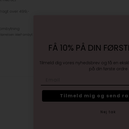
et med GLS
fragt over 499,-
 ombytning
tørrelsen ikke? ombyt gratis
FÅ 10% PÅ DIN FØRST
Tilmeld dig vores nyhedsbrev og få en eksk
på din første ordre
Email
Tilmeld mig og send r
Nej tak