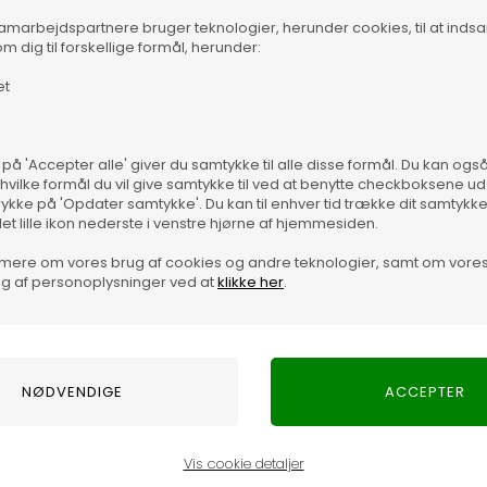
samarbejdspartnere bruger teknologier, herunder cookies, til at inds
m dig til forskellige formål, herunder:
et
 på 'Accepter alle' giver du samtykke til alle disse formål. Du kan og
 hvilke formål du vil give samtykke til ved at benytte checkboksene ud 
rykke på 'Opdater samtykke'. Du kan til enhver tid trække dit samtykk
det lille ikon nederste i venstre hjørne af hjemmesiden.
mere om vores brug af cookies og andre teknologier, samt om vore
g af personoplysninger ved at
klikke her
.
Vare
Vis cookie detaljer