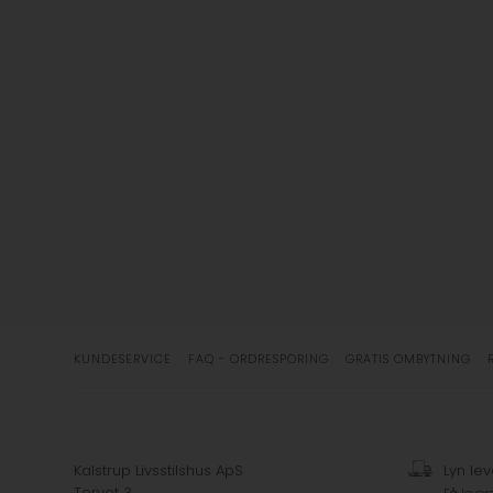
KUNDESERVICE
FAQ - ORDRESPORING
GRATIS OMBYTNING
Kalstrup Livsstilshus ApS
Lyn lev
Torvet 3