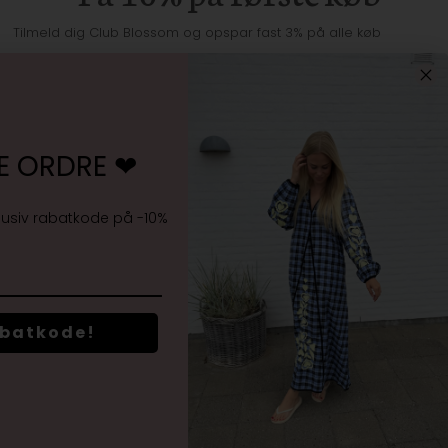
Tilmeld dig Club Blossom og opspar fast 3% på alle køb
E ORDRE ❤︎
Jeg accepterer
vilkårene samt markedsføring
lusiv rabatkode på -10%
abatkode!