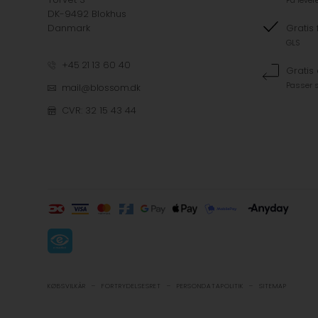
Få lever
DK-9492 Blokhus
Danmark
Gratis 
GLS
+45 21 13 60 40
Gratis
Passer s
mail@blossom.dk
CVR: 32 15 43 44
-
-
-
KØBSVILKÅR
FORTRYDELSESRET
PERSONDATAPOLITIK
SITEMAP