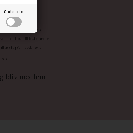
Statistiske
uskroner når du handler
ive tilbud kun til klubkunder
 allerede på næste køb
rdele
g bliv medlem