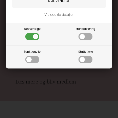
Vis cookie detaljer
Nødvendige
Markedsføring
Optjen 3% i bonuskroner når du handler
Særlige, eksklusive tilbud kun til klubkunder
Funktionelle
Statistiske
Brug dine point allerede på næste køb
.... og mange flere fordele
Læs mere og bliv medlem