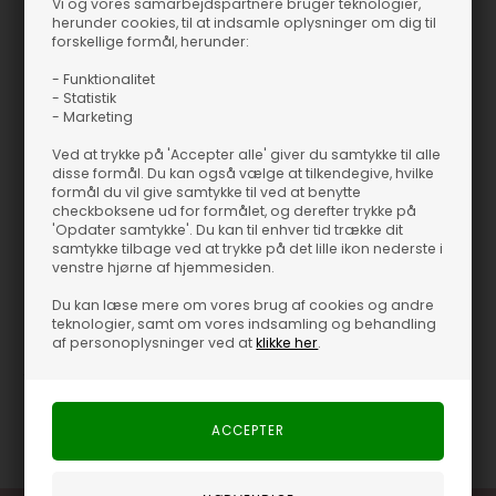
Vi og vores samarbejdspartnere bruger teknologier,
herunder cookies, til at indsamle oplysninger om dig til
forskellige formål, herunder:
- Funktionalitet
Se mere
- Statistik
HERRE
- Marketing
Ved at trykke på 'Accepter alle' giver du samtykke til alle
Du er
499,00 DKK
fra fri fragt
499 DKK
disse formål. Du kan også vælge at tilkendegive, hvilke
formål du vil give samtykke til ved at benytte
checkboksene ud for formålet, og derefter trykke på
'Opdater samtykke'. Du kan til enhver tid trække dit
samtykke tilbage ved at trykke på det lille ikon nederste i
venstre hjørne af hjemmesiden.
Produktinformation
Du kan læse mere om vores brug af cookies og andre
teknologier, samt om vores indsamling og behandling
JBS Strømper - JBS
af personoplysninger ved at
klikke her
.
JBS Strømper - JBS
Varenummer
29689-2000-362