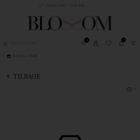
RING, 1-3 HVERDAGE
GRATIS FRAGT OVER 499,-
GRATIS OMBYTNING
0
1
FORSIDE
»
HERRE
TILBAGE
1