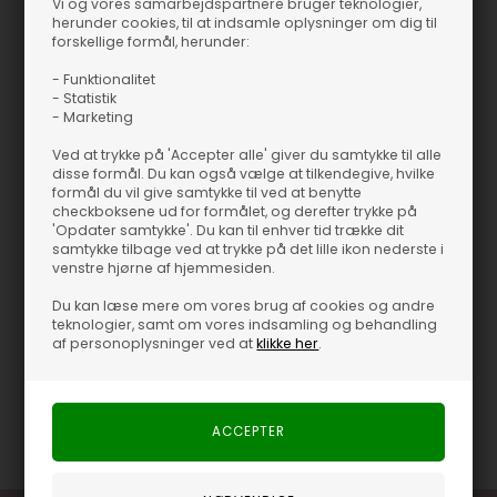
Vi og vores samarbejdspartnere bruger teknologier,
herunder cookies, til at indsamle oplysninger om dig til
forskellige formål, herunder:
- Funktionalitet
Se mere
- Statistik
HERRE
- Marketing
Ved at trykke på 'Accepter alle' giver du samtykke til alle
Du er
499,00 DKK
fra fri fragt
499 DKK
disse formål. Du kan også vælge at tilkendegive, hvilke
formål du vil give samtykke til ved at benytte
checkboksene ud for formålet, og derefter trykke på
'Opdater samtykke'. Du kan til enhver tid trække dit
samtykke tilbage ved at trykke på det lille ikon nederste i
venstre hjørne af hjemmesiden.
Produktinformation
Du kan læse mere om vores brug af cookies og andre
teknologier, samt om vores indsamling og behandling
JBS Strømper - JBS
af personoplysninger ved at
klikke her
.
JBS Strømper - JBS
Varenummer
29689-2000-49