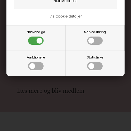
Vis cookie detaljer
Nødvendige
Markedsføring
Optjen 3% i bonuskroner når du handler
Særlige, eksklusive tilbud kun til klubkunder
Funktionelle
Statistiske
Brug dine point allerede på næste køb
.... og mange flere fordele
Læs mere og bliv medlem