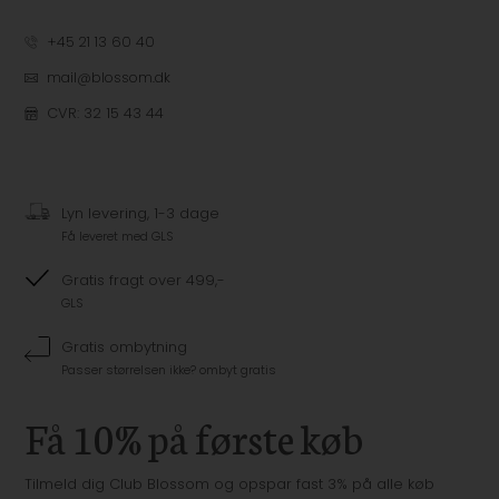
+45 21 13 60 40
mail@blossom.dk
CVR: 32 15 43 44
Lyn levering, 1-3 dage
Få leveret med GLS
Gratis fragt over 499,-
GLS
Gratis ombytning
Passer størrelsen ikke? ombyt gratis
Få 10% på første køb
Tilmeld dig Club Blossom og opspar fast 3% på alle køb