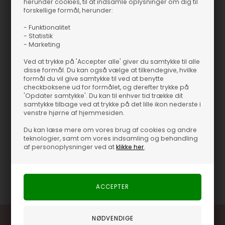
herunder cookies, til at indsamle oplysninger om dig til
forskellige formål, herunder:
- Funktionalitet
Se mere
- Statistik
BRANDS
NAILBERRY
- Marketing
Ved at trykke på 'Accepter alle' giver du samtykke til alle
Du er
499,00 DKK
fra fri fragt
499 DKK
disse formål. Du kan også vælge at tilkendegive, hvilke
formål du vil give samtykke til ved at benytte
checkboksene ud for formålet, og derefter trykke på
'Opdater samtykke'. Du kan til enhver tid trække dit
samtykke tilbage ved at trykke på det lille ikon nederste i
venstre hjørne af hjemmesiden.
Produktinformation
Du kan læse mere om vores brug af cookies og andre
teknologier, samt om vores indsamling og behandling
af personoplysninger ved at
klikke her
.
Pasform
15 ml
Varenummer
46293