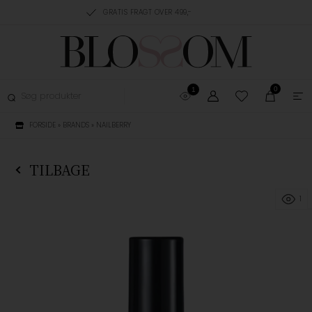
RING, 1-3 HVERDAGE
GRATIS FRAGT OVER 499,-
GRATIS OMBYTNING
0
1
FORSIDE
»
BRANDS
»
NAILBERRY
TILBAGE
1