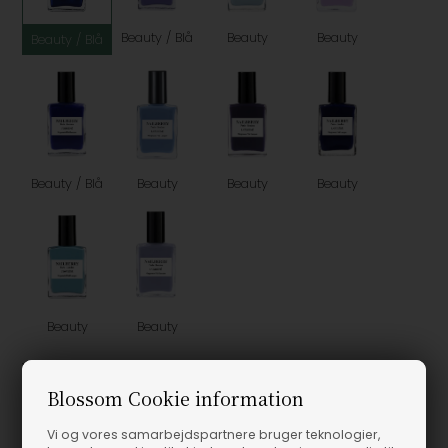
Beauty / Blå
Beauty
Beauty
Beauty / Blå
Beauty / Blå
Beauty
Beauty
Beauty
Beauty
Beauty
Vælg Størrelse
Blossom Cookie information
15ML
Vi og vores samarbejdspartnere bruger teknologier,