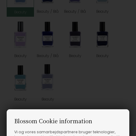
Beauty / Blå
Beauty / Blå
Beauty
Beauty
Beauty
Beauty / Blå
Beauty
Beauty
Beauty
Beauty
Vælg Størrelse
Blossom Cookie information
15ML
Vi og vores samarbejdspartnere bruger teknologier,