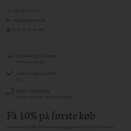
+45 21 13 60 40
mail@blossom.dk
CVR: 32 15 43 44
Lyn levering, 1-3 dage
Få leveret med GLS
Gratis fragt over 499,-
GLS
Gratis ombytning
Passer størrelsen ikke? ombyt gratis
Få 10% på første køb
Tilmeld dig Club Blossom og opspar fast 3% på alle køb