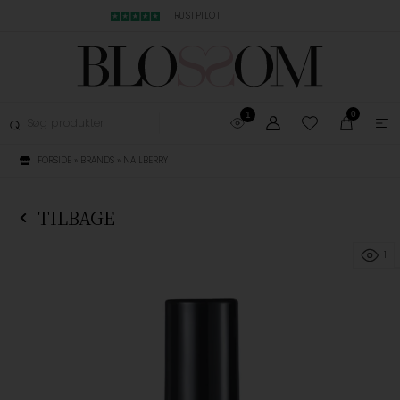
MBYTNING
TRUSTPILOT
LYN LEVERING, 1-3
0
1
FORSIDE
»
BRANDS
»
NAILBERRY
TILBAGE
1