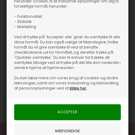
herunder cookies, til at indsamle oplysninger om dig til
forskellige formål, herunder:
- Funktionalitet
Se mere
- Statistik
BRANDS
NAILBERRY
- Marketing
Ved at trykke på 'Accepter alle' giver du samtykke til alle
Du er
499,00 DKK
fra fri fragt
499 DKK
disse formål. Du kan også vælge at tilkendegive, hvilke
formål du vil give samtykke til ved at benytte
checkboksene ud for formålet, og derefter trykke på
'Opdater samtykke'. Du kan til enhver tid trække dit
samtykke tilbage ved at trykke på det lille ikon nederste i
venstre hjørne af hjemmesiden.
Produktinformation
Du kan læse mere om vores brug af cookies og andre
teknologier, samt om vores indsamling og behandling
af personoplysninger ved at
klikke her
.
Pasform
15 ml
Varenummer
46293-251-MISTRAL BREEZE-OLD