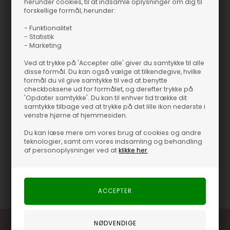
herunder cookies, til at indsamle oplysninger om dig til
forskellige formål, herunder:
- Funktionalitet
Se mere
- Statistik
BRANDS
NAILBERRY
- Marketing
Ved at trykke på 'Accepter alle' giver du samtykke til alle
Du er
499,00 DKK
fra fri fragt
499 DKK
disse formål. Du kan også vælge at tilkendegive, hvilke
formål du vil give samtykke til ved at benytte
checkboksene ud for formålet, og derefter trykke på
'Opdater samtykke'. Du kan til enhver tid trække dit
samtykke tilbage ved at trykke på det lille ikon nederste i
venstre hjørne af hjemmesiden.
Produktinformation
Du kan læse mere om vores brug af cookies og andre
teknologier, samt om vores indsamling og behandling
af personoplysninger ved at
klikke her
.
Pasform
15 ml
Varenummer
46293-207-BLUEBELL-OLD