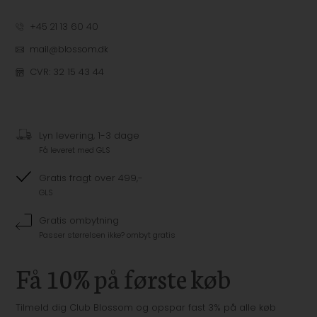
+45 21 13 60 40
mail@blossom.dk
CVR: 32 15 43 44
Lyn levering, 1-3 dage
Få leveret med GLS
Gratis fragt over 499,-
GLS
Gratis ombytning
Passer størrelsen ikke? ombyt gratis
Få 10% på første køb
Tilmeld dig Club Blossom og opspar fast 3% på alle køb