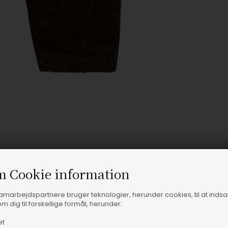
m Cookie information
samarbejdspartnere bruger teknologier, herunder cookies, til at inds
m dig til forskellige formål, herunder:
et