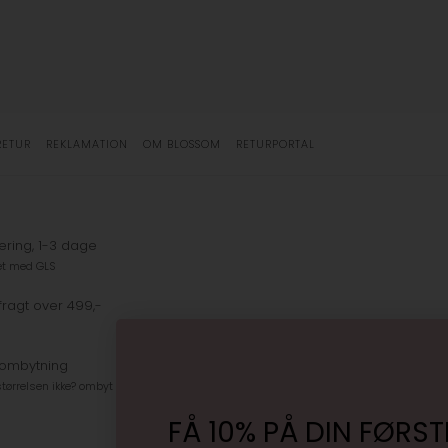
RETUR
REKLAMATION
OM BLOSSOM
RETURPORTAL
ering, 1-3 dage
et med GLS
fragt over 499,-
 ombytning
tørrelsen ikke? ombyt gratis
FÅ 10% PÅ DIN FØRST