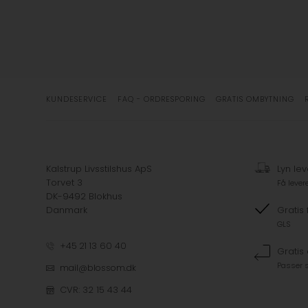
KUNDESERVICE
FAQ - ORDRESPORING
GRATIS OMBYTNING
Kalstrup Livsstilshus ApS
Lyn lev
Torvet 3
Få lever
DK-9492 Blokhus
Danmark
Gratis 
GLS
+45 21 13 60 40
Gratis
Passer s
mail@blossom.dk
CVR: 32 15 43 44