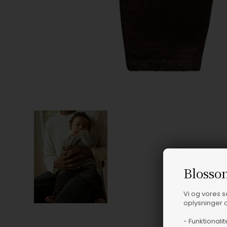
Blosso
Vi og vores 
oplysninger o
- Funktionalit