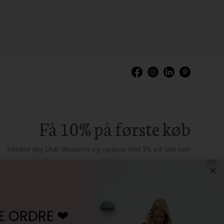
Få 10% på første køb
Tilmeld dig Club Blossom og opspar fast 3% på alle køb
E ORDRE ❤︎
Jeg accepterer
vilkårene samt markedsføring