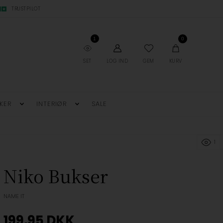
TRUSTPILOT
1
0
SET
LOG IND
GEM
KURV
KER
INTERIØR
SALE
1
Niko Bukser
NAME IT
199,95
DKK