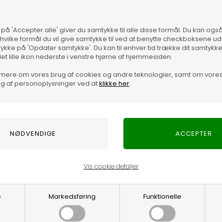
 på 'Accepter alle' giver du samtykke til alle disse formål. Du kan og
 hvilke formål du vil give samtykke til ved at benytte checkboksene ud 
rykke på 'Opdater samtykke'. Du kan til enhver tid trække dit samtykk
det lille ikon nederste i venstre hjørne af hjemmesiden.
Vare
mere om vores brug af cookies og andre teknologier, samt om vore
g af personoplysninger ved at
klikke her
.
Vis cookie detaljer
Optjen 3% i bon
e
Markedsføring
Funktionelle
Særlige, eksklus
Brug dine point