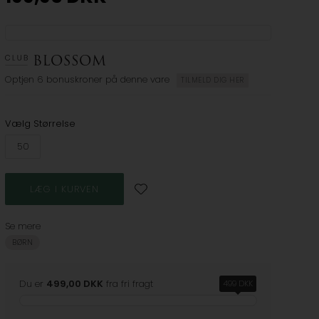
Optjen
6 bonuskroner
på denne vare
TILMELD DIG HER
Vælg Størrelse
50
Se mere
BØRN
Du er
499,00 DKK
fra fri fragt
499 DKK