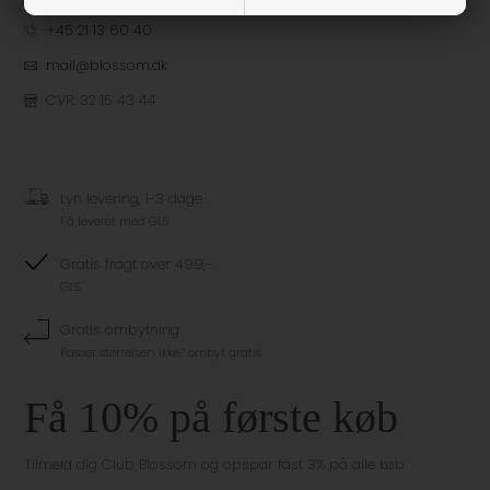
+45 21 13 60 40
mail@blossom.dk
CVR: 32 15 43 44
Lyn levering, 1-3 dage
Få leveret med GLS
Gratis fragt over 499,-
GLS
Gratis ombytning
Passer størrelsen ikke? ombyt gratis
Få 10% på første køb
Tilmeld dig Club Blossom og opspar fast 3% på alle køb