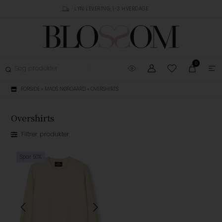
RUSTPILOT
LYN LEVERING, 1-3 HVERDAGE
GRATIS FRAGT OVER 
0
FORSIDE
»
MADS NØRGAARD
»
OVERSHIRTS
Overshirts
Filtrer produkter
Spar 50%