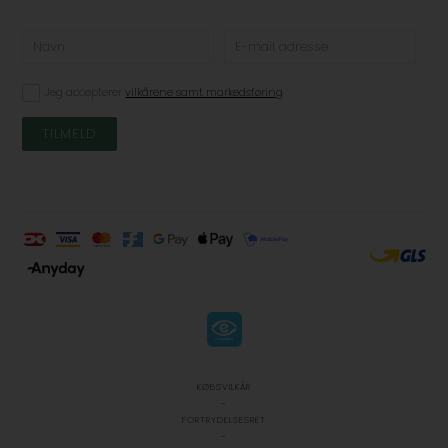
Jeg accepterer
vilkårene samt markedsføring
KØBSVILKÅR
-
FORTRYDELSESRET
-