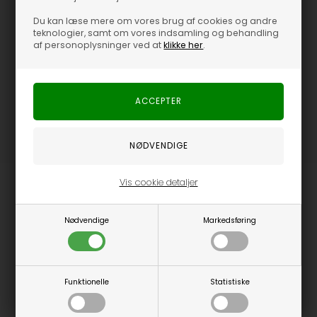
Du kan læse mere om vores brug af cookies og andre
teknologier, samt om vores indsamling og behandling
af personoplysninger ved at
klikke her
.
Vis cookie detaljer
Nødvendige
Markedsføring
Kalstrup Livsstilshus ApS
Torvet 3
Funktionelle
Statistiske
DK-9492 Blokhus
Danmark