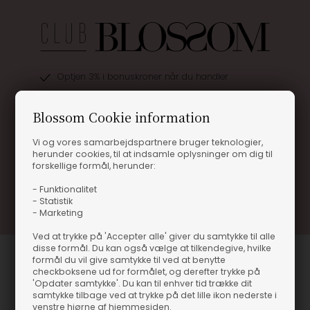
Optjen 3% i bonuskroner når du handler
Særlige, eksklusive tilbud kun til klubkunder
Blossom Cookie information
Brug dine point allerede på næste køb
Vi og vores samarbejdspartnere bruger teknologier,
.... og mange flere fordele
herunder cookies, til at indsamle oplysninger om dig til
forskellige formål, herunder:
Læs mere og bliv medlem
- Funktionalitet
- Statistik
- Marketing
Ved at trykke på 'Accepter alle' giver du samtykke til alle
disse formål. Du kan også vælge at tilkendegive, hvilke
formål du vil give samtykke til ved at benytte
checkboksene ud for formålet, og derefter trykke på
'Opdater samtykke'. Du kan til enhver tid trække dit
samtykke tilbage ved at trykke på det lille ikon nederste i
venstre hjørne af hjemmesiden.