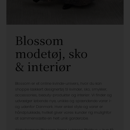
Blossom
modetøj, sko
& interiør
Blossom er et online kvinde-univers, hvor du kan
shoppe lækkert designertøj til kvinder, sko, smykker,
accessories, beauty-produkter og interiør. Vi finder og
udvælger løbende nye, unikke og spændende varer i-
og udenfor Danmark. Hver enkel style og varer er
håndplukkede, hvilket giver vores kunder rig mulighfor
at sammensætte en helt unik garderobe.
Webshoppen Blossom ligger i skønne Blokhus – kun få