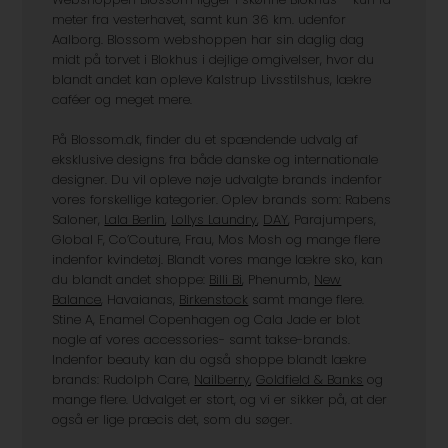
meter fra vesterhavet, samt kun 36 km. udenfor
Aalborg. Blossom webshoppen har sin daglig dag
midt på torvet i Blokhus i dejlige omgivelser, hvor du
blandt andet kan opleve Kalstrup Livsstilshus, lækre
caféer og meget mere.
På Blossom.dk, finder du et spændende udvalg af
eksklusive designs fra både danske og internationale
designer. Du vil opleve nøje udvalgte brands indenfor
vores forskellige kategorier. Oplev brands som: Rabens
Saloner,
Lala Berlin
,
Lollys Laundry
,
DAY
, Parajumpers,
Global F, Co’Couture, Frau, Mos Mosh og mange flere
indenfor kvindetøj. Blandt vores mange lækre sko, kan
du blandt andet shoppe:
Billi Bi
, Phenumb,
New
Balance
, Havaianas,
Birkenstock
samt mange flere.
Stine A, Enamel Copenhagen og Cala Jade er blot
nogle af vores accessories- samt takse-brands.
Indenfor beauty kan du også shoppe blandt lækre
brands: Rudolph Care,
Nailberry
,
Goldfield & Banks
og
mange flere. Udvalget er stort, og vi er sikker på, at der
også er lige præcis det, som du søger.