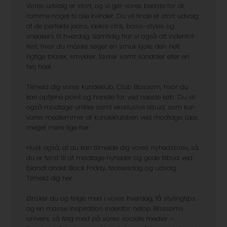
Vores udvalg er stort, og vi gør vores bedste for at
ramme noget til alle kvinder. Du vil finde et stort udvalg
af de perfekte jeans, lækre strik, basis-styles og
sneakers til hverdag. Samtidig har vi også alt indenfor
fest, hvor du måske søger en smuk kjole, den helt
rigtige blazer, smykker, tasker samt sandaler eller en
høj hæl.
Tilmeld dig vores kundeklub, Club Blossom, hvor du
kan optjene point og handle for ved næste køb. Du vil
også modtage unikke samt eksklusive tilbud, som kun
vores medlemmer af kundeklubben ved modtage. Læs
meget mere lige her.
Husk også, at du kan tilmelde dig vores nyhedsbrev, så
du er først til at modtage nyheder og gode tilbud ved
blandt andet Black Friday, fødselsdag og udsalg.
Tilmeld dig her.
Ønsker du og følge med i vores hverdag, få stylingtips
og en masse inspiration indenfor netop Blossoms
univers, så følg med på vores sociale medier –