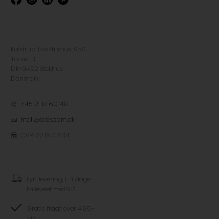
Kalstrup Livsstilshus ApS
Torvet 3
DK-9492 Blokhus
Danmark
+45 21 13 60 40
mail@blossom.dk
CVR: 32 15 43 44
Lyn levering, 1-3 dage
Få leveret med GLS
Gratis fragt over 499,-
GLS