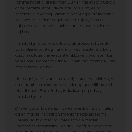
Vores udvalg er stort, og vi gør vores bedste for at
ramme noget til alle kvinder. Du vil finde et stort udvalg
af de perfekte jeans, lækre strik, basis-styles og
sneakers til hverdag. Samtidig har vi også alt indenfor
fest, hvor du måske søger en smuk kjole, den helt
rigtige blazer, smykker, tasker samt sandaler eller en
høj hæl.
Tilmeld dig vores kundeklub, Club Blossom, hvor du
kan optjene point og handle for ved næste køb. Du vil
også modtage unikke samt eksklusive tilbud, som kun
vores medlemmer af kundeklubben ved modtage. Læs
meget mere lige her.
Husk også, at du kan tilmelde dig vores nyhedsbrev, så
du er først til at modtage nyheder og gode tilbud ved
blandt andet Black Friday, fødselsdag og udsalg.
Tilmeld dig her.
Ønsker du og følge med i vores hverdag, få stylingtips
og en masse inspiration indenfor netop Blossoms
univers, så følg med på vores sociale medier –