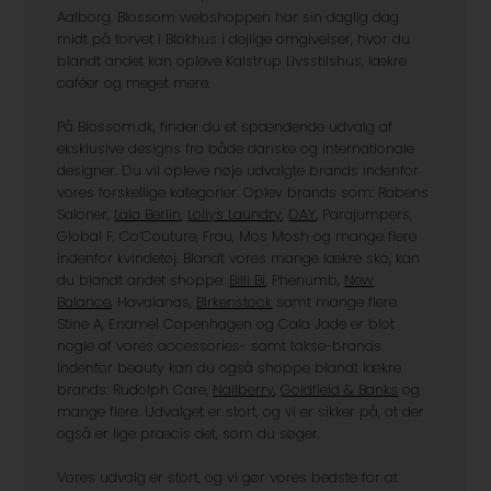
meter fra vesterhavet, samt kun 36 km. udenfor
Aalborg. Blossom webshoppen har sin daglig dag
midt på torvet i Blokhus i dejlige omgivelser, hvor du
blandt andet kan opleve Kalstrup Livsstilshus, lækre
caféer og meget mere.
På Blossom.dk, finder du et spændende udvalg af
eksklusive designs fra både danske og internationale
designer. Du vil opleve nøje udvalgte brands indenfor
vores forskellige kategorier. Oplev brands som: Rabens
Saloner,
Lala Berlin
,
Lollys Laundry
,
DAY
, Parajumpers,
Global F, Co’Couture, Frau, Mos Mosh og mange flere
indenfor kvindetøj. Blandt vores mange lækre sko, kan
du blandt andet shoppe:
Billi Bi
, Phenumb,
New
Balance
, Havaianas,
Birkenstock
samt mange flere.
Stine A, Enamel Copenhagen og Cala Jade er blot
nogle af vores accessories- samt takse-brands.
Indenfor beauty kan du også shoppe blandt lækre
brands: Rudolph Care,
Nailberry
,
Goldfield & Banks
og
mange flere. Udvalget er stort, og vi er sikker på, at der
også er lige præcis det, som du søger.