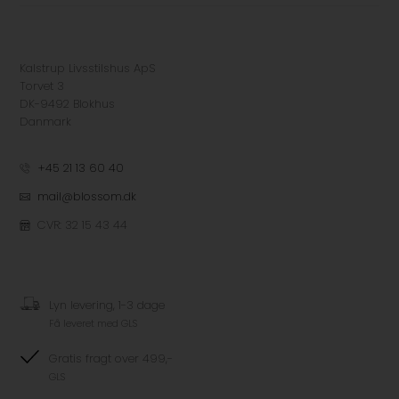
Kalstrup Livsstilshus ApS
Torvet 3
DK-9492 Blokhus
Danmark
+45 21 13 60 40
mail@blossom.dk
CVR: 32 15 43 44
Lyn levering, 1-3 dage
Få leveret med GLS
Gratis fragt over 499,-
GLS