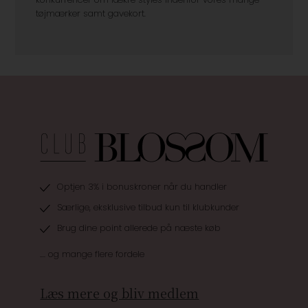
Facebook & Instagram. Her vil du også kunne deltage i
konkurrencer om lækre styles indenfor vores mange
tøjmærker samt gavekort.
Optjen 3% i bonuskroner når du handler
Særlige, eksklusive tilbud kun til klubkunder
Brug dine point allerede på næste køb
.... og mange flere fordele