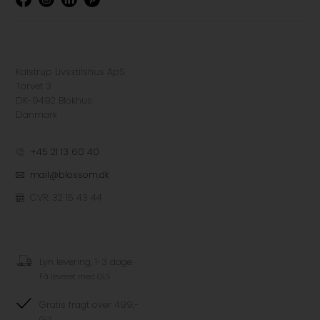
Kalstrup Livsstilshus ApS
Torvet 3
DK-9492 Blokhus
Danmark
+45 21 13 60 40
mail@blossom.dk
CVR: 32 15 43 44
Lyn levering, 1-3 dage
Få leveret med GLS
Gratis fragt over 499,-
GLS