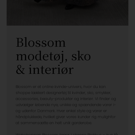
Blossom
modetøj, sko
& interiør
Blossom er et online kvinde-univers, hvor du kan
shoppe lækkert designertøj til kvinder, sko, smykker,
accessories, beauty-produkter og interiør. Vi finder og
udvælger løbende nye, unikke og spændende varer i-
og udenfor Danmark. Hver enkel style og varer er
håndplukkede, hvilket giver vores kunder rig mulighfor
at sammensætte en helt unik garderobe.
Webshoppen Blossom ligger i skønne Blokhus – kun få