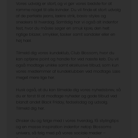
Vores udvalg er stort, og vi gør vores bedste for at
ramme noget til alle kvinder. Du vil finde et stort udvalg
af de perfekte jeans, lækre strik, basis-styles og
sneakers til hverdag. Samtidig har vi også alt indenfor
fest, hvor du måske søger en smuk kjole, den helt
rigtige blazer, smykker, tasker samt sandaler eller en
høj hæl.
Tilmeld dig vores kundeklub, Club Blossom, hvor du
kan optjene point og handle for ved næste køb. Du vil
også modtage unikke samt eksklusive tilbud, som kun
vores medlemmer af kundeklubben ved modtage. Læs
meget mere lige her.
Husk også, at du kan tilmelde dig vores nyhedsbrev, så
du er først til at modtage nyheder og gode tilbud ved
blandt andet Black Friday, fødselsdag og udsalg.
Tilmeld dig her.
Ønsker du og følge med i vores hverdag, få stylingtips
og en masse inspiration indenfor netop Blossoms
univers, så følg med på vores sociale medier –