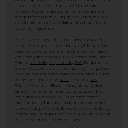
meter fra vesterhavet, samt kun 36 km. udenfor
Aalborg. Blossom webshoppen har sin daglig dag
midt på torvet i Blokhus i dejlige omgivelser, hvor du
blandt andet kan opleve Kalstrup Livsstilshus, lækre
caféer og meget mere.
På Blossom.dk, finder du et spændende udvalg af
eksklusive designs fra både danske og internationale
designer. Du vil opleve nøje udvalgte brands indenfor
vores forskellige kategorier. Oplev brands som: Rabens
Saloner,
Lala Berlin
,
Lollys Laundry
,
DAY
, Parajumpers,
Global F, Co’Couture, Frau, Mos Mosh og mange flere
indenfor kvindetøj. Blandt vores mange lækre sko, kan
du blandt andet shoppe:
Billi Bi
, Phenumb,
New
Balance
, Havaianas,
Birkenstock
samt mange flere.
Stine A, Enamel Copenhagen og Cala Jade er blot
nogle af vores accessories- samt takse-brands.
Indenfor beauty kan du også shoppe blandt lækre
brands: Rudolph Care,
Nailberry
,
Goldfield & Banks
og
mange flere. Udvalget er stort, og vi er sikker på, at der
også er lige præcis det, som du søger.