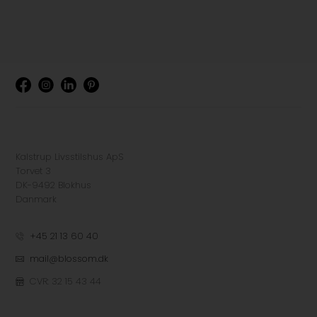
Kalstrup Livsstilshus ApS
Torvet 3
DK-9492 Blokhus
Danmark
+45 21 13 60 40
mail@blossom.dk
CVR: 32 15 43 44