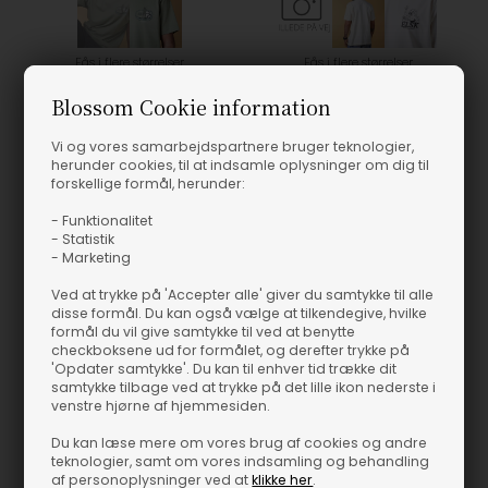
Fås i flere størrelser
Fås i flere størrelser
Blossom Cookie information
Elsk - Freedom Mens Brushed T-shirt - Olive Green
Harmony CH Men's Brushed T-shirt - Off White
Elsk
Elsk
Vi og vores samarbejdspartnere bruger teknologier,
400,00
DKK
400,00
DKK
herunder cookies, til at indsamle oplysninger om dig til
forskellige formål, herunder:
- Funktionalitet
- Statistik
- Marketing
Ved at trykke på 'Accepter alle' giver du samtykke til alle
disse formål. Du kan også vælge at tilkendegive, hvilke
formål du vil give samtykke til ved at benytte
checkboksene ud for formålet, og derefter trykke på
'Opdater samtykke'. Du kan til enhver tid trække dit
samtykke tilbage ved at trykke på det lille ikon nederste i
venstre hjørne af hjemmesiden.
Du kan læse mere om vores brug af cookies og andre
teknologier, samt om vores indsamling og behandling
af personoplysninger ved at
klikke her
.