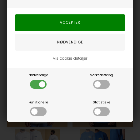
Fås i flere størrelser
Fås i flere størrelser
Stærk Vind CH Men's Brushed T-shirt
Wind BP Brushed T-Shirt - Burnt Orange
Elsk
Elsk
400,00
DKK
400,00
DKK
Vis cookie detaljer
Nødvendige
Markedsføring
Funktionelle
Statistiske