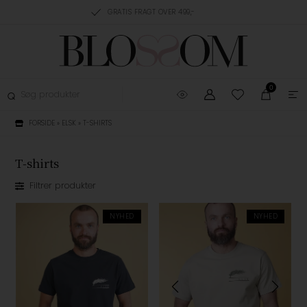
RING, 1-3 HVERDAGE
GRATIS FRAGT OVER 499,-
GRATIS OMBYTNING
0
FORSIDE
»
ELSK
»
T-SHIRTS
T-shirts
Filtrer produkter
NYHED
NYHED