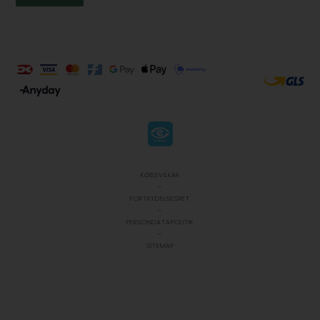
KØBSVILKÅR
-
FORTRYDELSESRET
-
PERSONDATAPOLITIK
-
SITEMAP