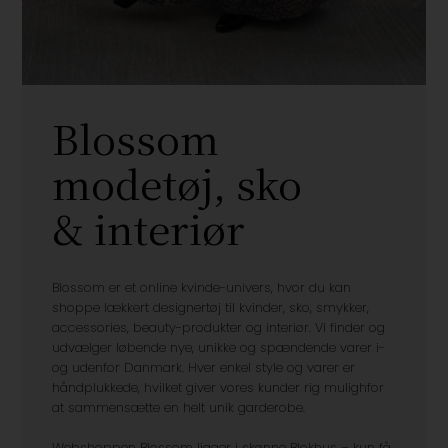
Blossom
modetøj, sko
& interiør
Blossom er et online kvinde-univers, hvor du kan
shoppe lækkert designertøj til kvinder, sko, smykker,
accessories, beauty-produkter og interiør. Vi finder og
udvælger løbende nye, unikke og spændende varer i-
og udenfor Danmark. Hver enkel style og varer er
håndplukkede, hvilket giver vores kunder rig mulighfor
at sammensætte en helt unik garderobe.
Webshoppen Blossom ligger i skønne Blokhus – kun få