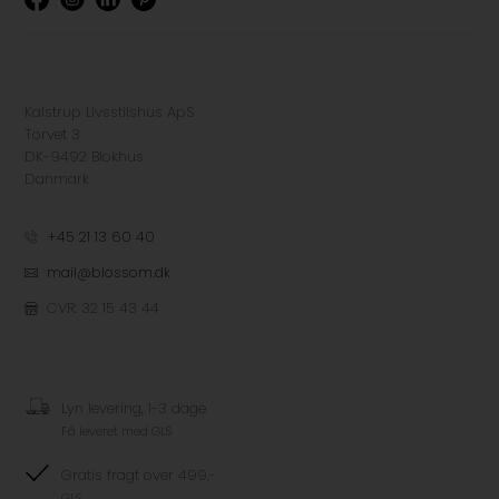
Kalstrup Livsstilshus ApS
Torvet 3
DK-9492 Blokhus
Danmark
+45 21 13 60 40
mail@blossom.dk
CVR: 32 15 43 44
Lyn levering, 1-3 dage
Få leveret med GLS
Gratis fragt over 499,-
GLS