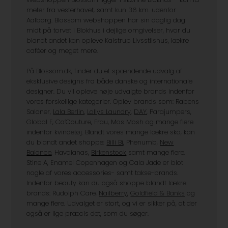
meter fra vesterhavet, samt kun 36 km. udenfor
Aalborg. Blossom webshoppen har sin daglig dag
midt på torvet i Blokhus i dejlige omgivelser, hvor du
blandt andet kan opleve Kalstrup Livsstilshus, lækre
caféer og meget mere.
På Blossom.dk, finder du et spændende udvalg af
eksklusive designs fra både danske og internationale
designer. Du vil opleve nøje udvalgte brands indenfor
vores forskellige kategorier. Oplev brands som: Rabens
Saloner,
Lala Berlin
,
Lollys Laundry
,
DAY
, Parajumpers,
Global F, Co’Couture, Frau, Mos Mosh og mange flere
indenfor kvindetøj. Blandt vores mange lækre sko, kan
du blandt andet shoppe:
Billi Bi
, Phenumb,
New
Balance
, Havaianas,
Birkenstock
samt mange flere.
Stine A, Enamel Copenhagen og Cala Jade er blot
nogle af vores accessories- samt takse-brands.
Indenfor beauty kan du også shoppe blandt lækre
brands: Rudolph Care,
Nailberry
,
Goldfield & Banks
og
mange flere. Udvalget er stort, og vi er sikker på, at der
også er lige præcis det, som du søger.