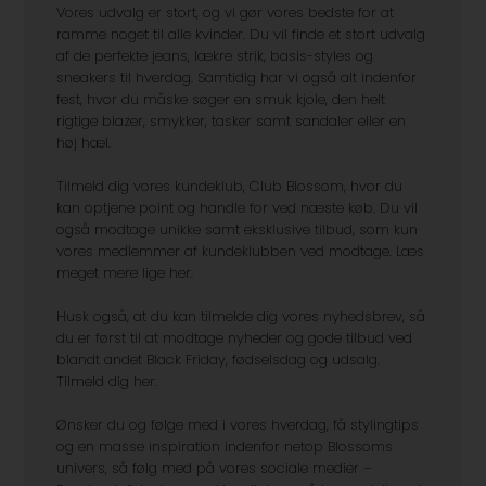
Vores udvalg er stort, og vi gør vores bedste for at
ramme noget til alle kvinder. Du vil finde et stort udvalg
af de perfekte jeans, lækre strik, basis-styles og
sneakers til hverdag. Samtidig har vi også alt indenfor
fest, hvor du måske søger en smuk kjole, den helt
rigtige blazer, smykker, tasker samt sandaler eller en
høj hæl.
Tilmeld dig vores kundeklub, Club Blossom, hvor du
kan optjene point og handle for ved næste køb. Du vil
også modtage unikke samt eksklusive tilbud, som kun
vores medlemmer af kundeklubben ved modtage. Læs
meget mere lige her.
Husk også, at du kan tilmelde dig vores nyhedsbrev, så
du er først til at modtage nyheder og gode tilbud ved
blandt andet Black Friday, fødselsdag og udsalg.
Tilmeld dig her.
Ønsker du og følge med i vores hverdag, få stylingtips
og en masse inspiration indenfor netop Blossoms
univers, så følg med på vores sociale medier –