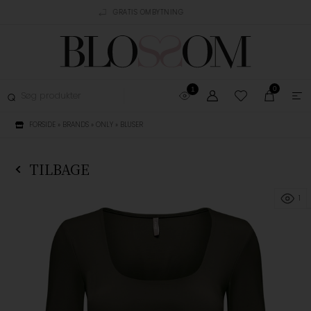
AGT OVER 499,-
GRATIS OMBYTNING
TRUSTPILOT
0
1
FORSIDE
»
BRANDS
»
ONLY
»
BLUSER
TILBAGE
1