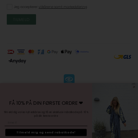
Jeg accepterer
vilkårene samt markedsføring
KØBSVILKÅR
-
FÅ 10% PÅ DIN FØRSTE ORDRE ❤︎
FORTRYDELSESRET
-
Tilmeld dig vores nyhedsbrev og få en eksklusiv rabatkode på -10%
på din første ordre
PERSONDATAPOLITIK
Email
-
SITEMAP
Tilmeld mig og send rabatkode!