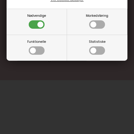
Optjen 3% i bonuskroner når du handler
Nødvendige
Markedsføring
Særlige, eksklusive tilbud kun til klubkunder
Brug dine point allerede på næste køb
.... og mange flere fordele
Funktionelle
Statistiske
Læs mere og bliv medlem