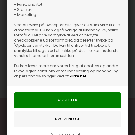
- Funktionalitet
Ea 2-Way Deep Neck T-shirt - OnlyTætsiddende bluse fra
- Statistik
OnlyLangærmetVendbar og kan bæres med den dybe
- Marketing
udskæring foran eller bagtilNormal i størrelsen
Ved at trykke på 'Accepter alle' giver du samtykke til alle
Ea 2-Way Deep Neck T-shirt - Only
disse formål. Du kan også vælge at tilkendegive, hvilke
formål du vil give samtykke til ved at benytte
Tætsiddende bluse fra Only
checkboksene ud for formålet, og derefter trykke på
Langærmet
'Opdater samtykke'. Du kan til enhver tid trække dit
Vendbar og kan bæres med den dybe udskæring foran
samtykke tilbage ved at trykke på det lille ikon nederste i
venstre hjørne af hjemmesiden.
eller bagtil
Normal i størrelsen
Du kan læse mere om vores brug af cookies og andre
teknologier, samt om vores indsamling og behandling
af personoplysninger ved at
klikke her
.
Varenummer
46309-201930 DARK OLIVE
Vis cookie detaljer