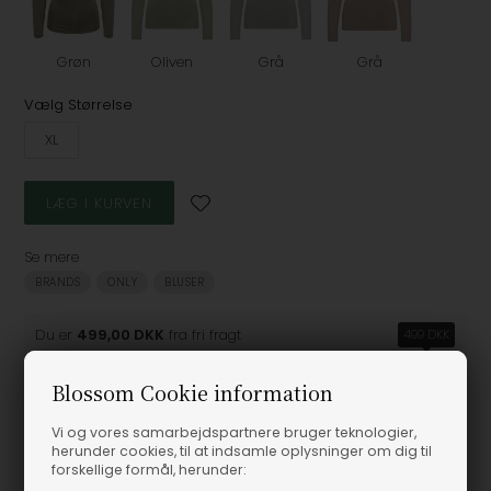
Grøn
Oliven
Grå
Grå
Vælg Størrelse
XL
Se mere
BRANDS
ONLY
BLUSER
Du er
499,00 DKK
fra fri fragt
499 DKK
Blossom Cookie information
Vi og vores samarbejdspartnere bruger teknologier,
herunder cookies, til at indsamle oplysninger om dig til
Produktinformation
forskellige formål, herunder: