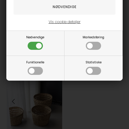
Vis cookie detaljer
1 STK, NATURE
1 STK, NATURAL
Nødvendige
Markedsføring
Kurv - Nature
Ramla Kurv M - Rund - Nature
House Doctor
House Doctor
100,00
DKK
500,00
DKK
Funktionelle
Statistiske