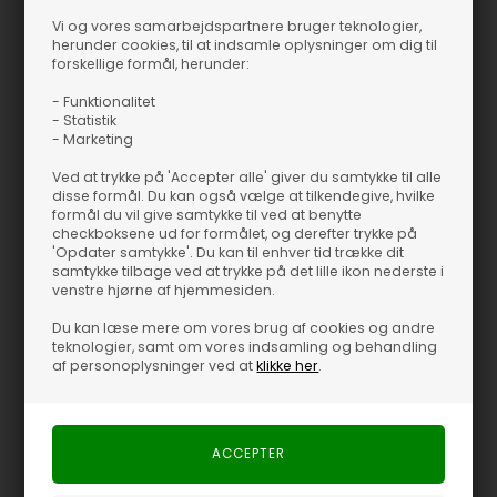
Vi og vores samarbejdspartnere bruger teknologier,
herunder cookies, til at indsamle oplysninger om dig til
forskellige formål, herunder:
- Funktionalitet
- Statistik
BLACK, 1 STK
BLACK, 1 STK
- Marketing
Ved at trykke på 'Accepter alle' giver du samtykke til alle
Kurv Mini - S - Black
Kurv - Black
disse formål. Du kan også vælge at tilkendegive, hvilke
Muubs
House Doctor
formål du vil give samtykke til ved at benytte
checkboksene ud for formålet, og derefter trykke på
120,00
DKK
90,00
DKK
'Opdater samtykke'. Du kan til enhver tid trække dit
samtykke tilbage ved at trykke på det lille ikon nederste i
venstre hjørne af hjemmesiden.
Du kan læse mere om vores brug af cookies og andre
teknologier, samt om vores indsamling og behandling
af personoplysninger ved at
klikke her
.