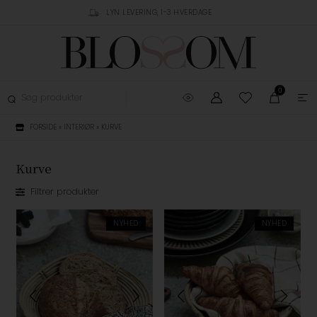
LEVERING, 1-3 HVERDAGE
GRATIS FRAGT OVER 499,-
GRATIS OMBYT
0
FORSIDE
»
INTERIØR
»
KURVE
Kurve
Filtrer produkter
NYHED
NYHED