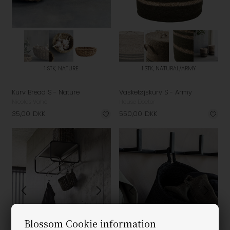
1 STK, NATURE
1 STK, NATURAL/ARMY
Kurv Bread S - Nature
Vasketøjskurv S - Army
Nicolas Vahé
House Doctor
35,00
DKK
550,00
DKK
Blossom Cookie information