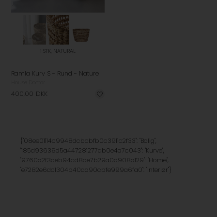
1 STK, NATURAL
Ramla Kurv S - Rund - Nature
House Doctor
400,00
DKK
{"08ee01114c9948dcbcbfb0c3911c2f33": "Bolig",
"185d93639d5a447281277ab0e4a7c043": "Kurve",
"9760a2f3aeb94cd8ae7b29a0d908a129": "Home",
"e7282e6dc1304b40aa90cbfe999a6fa0": "Interiør"}