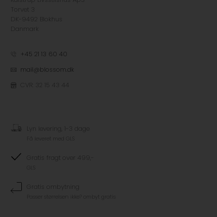
Torvet 3
DK-9492 Blokhus
Danmark
+45 21 13 60 40
mail@blossom.dk
CVR: 32 15 43 44
Lyn levering, 1-3 dage
Få leveret med GLS
Gratis fragt over 499,-
GLS
Gratis ombytning
Passer størrelsen ikke? ombyt gratis