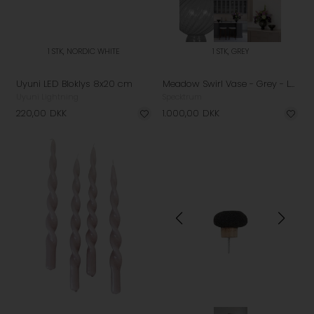
1 STK, NORDIC WHITE
1 STK, GREY
Uyuni LED Bloklys 8x20 cm
Meadow Swirl Vase - Grey - Large
Uyuni Lightning
Specktrum
220,00
DKK
1.000,00
DKK