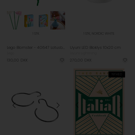
1 STK
1 STK, NORDIC WHITE
Lego Blomster - 40647 Lotusblomster
Uyuni LED Bloklys 10x20 cm
Lego
Uyuni Lightning
130,00
DKK
270,00
DKK
NYHED