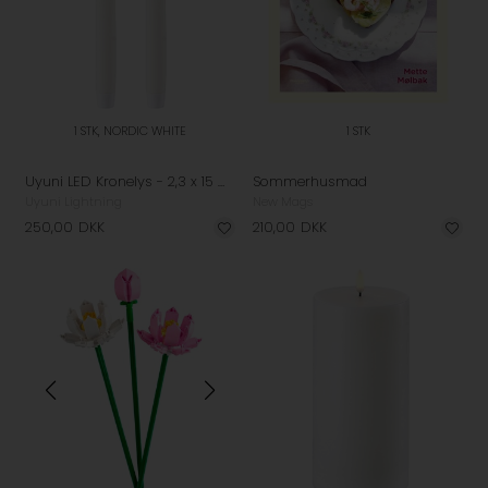
1 STK, NORDIC WHITE
1 STK
Uyuni LED Kronelys - 2,3 x 15 Cm
Sommerhusmad
Uyuni Lightning
New Mags
250,00
DKK
210,00
DKK