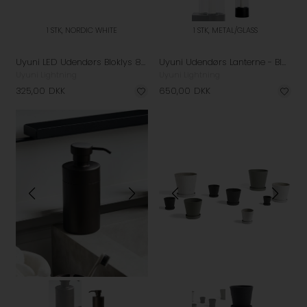
1 STK, NORDIC WHITE
1 STK, METAL/GLASS
Uyuni LED Udendørs Bloklys 8x13 cm
Uyuni Udendørs Lanterne - Black
Uyuni Lightning
Uyuni Lightning
325,00
DKK
650,00
DKK