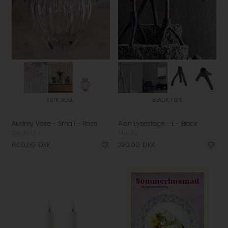
1 STK, ROSE
BLACK, 1 STK
Audrey Vase - Small - Rose
Aion Lysestage - L - Black
Specktrum
Muubs
600,00
DKK
220,00
DKK