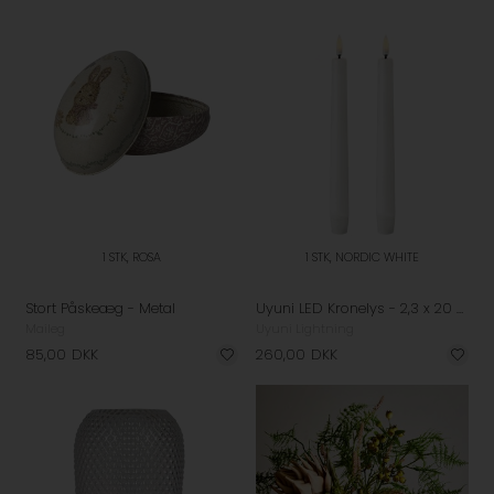
1 STK, ROSA
1 STK, NORDIC WHITE
Stort Påskeæg - Metal
Uyuni LED Kronelys - 2,3 x 20 Cm
Maileg
Uyuni Lightning
85,00
DKK
260,00
DKK