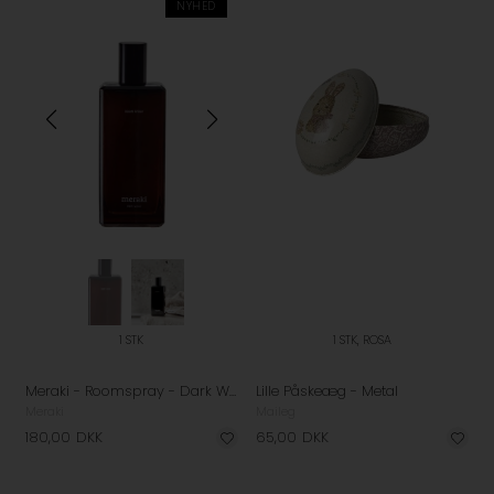
NYHED
1 STK
1 STK, ROSA
Meraki - Roomspray - Dark Wood
Lille Påskeæg - Metal
Meraki
Maileg
180,00
DKK
65,00
DKK