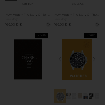
Sort, 1 STK
1 STK, BEIGE
New Mags - The Story Of Bently Bog
New Mags - The Story Of The Burberry Trench Bog
New Mags
New Mags
169,00
DKK
169,00
DKK
NYHED
NYHED