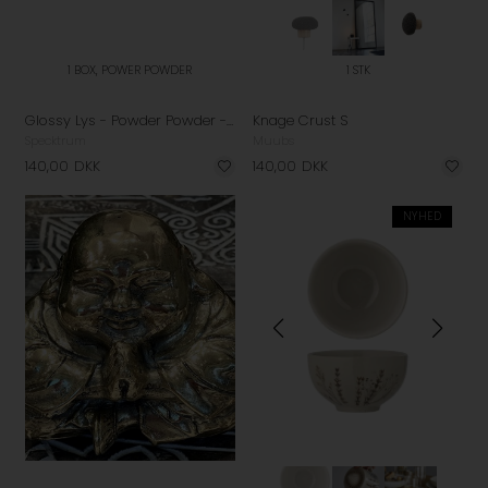
1 BOX, POWER POWDER
1 STK
Glossy Lys - Powder Powder - 4 stk.
Knage Crust S
Specktrum
Muubs
140,00
DKK
140,00
DKK
NYHED