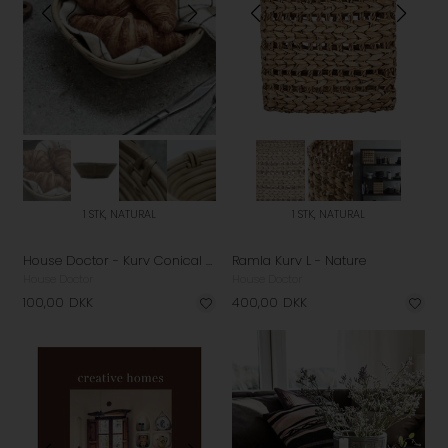
1 STK, NATURAL
1 STK, NATURAL
House Doctor - Kurv Conical - Natural
Ramla Kurv L - Nature
House Doctor
House Doctor
100,00
DKK
400,00
DKK