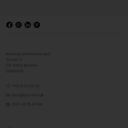
Kalstrup Livsstilshus ApS
Torvet 3
DK-9492 Blokhus
Danmark
+45 21 13 60 40
mail@blossom.dk
CVR: 32 15 43 44