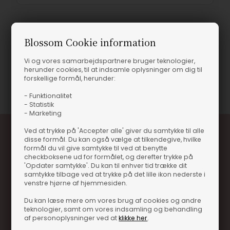
Blossom Cookie information
Produktinformation
Vi og vores samarbejdspartnere bruger teknologier,
herunder cookies, til at indsamle oplysninger om dig til
forskellige formål, herunder:
Varenummer
13896-83917
- Funktionalitet
- Statistik
- Marketing
Ved at trykke på 'Accepter alle' giver du samtykke til alle
disse formål. Du kan også vælge at tilkendegive, hvilke
formål du vil give samtykke til ved at benytte
checkboksene ud for formålet, og derefter trykke på
'Opdater samtykke'. Du kan til enhver tid trække dit
samtykke tilbage ved at trykke på det lille ikon nederste i
venstre hjørne af hjemmesiden.
Optjen 3% i bonuskroner når du handler
Du kan læse mere om vores brug af cookies og andre
teknologier, samt om vores indsamling og behandling
Særlige, eksklusive tilbud kun til klubkunder
af personoplysninger ved at
klikke her
.
Brug dine point allerede på næste køb