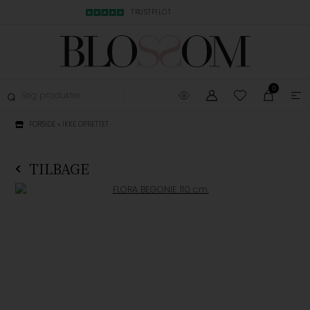
MBYTNING
TRUSTPILOT
LYN LEVERING, 1-3
0
FORSIDE
»
IKKE OPRETTET
TILBAGE