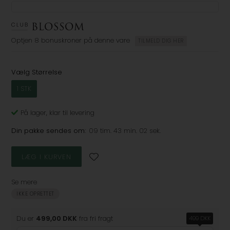
Optjen
8 bonuskroner
på denne vare
TILMELD DIG HER
Vælg Størrelse
1 STK
På lager
, klar til levering
Din pakke sendes om:
09 tim. 43 min. 02 sek.
Se mere
IKKE OPRETTET
Du er
499,00 DKK
fra fri fragt
499 DKK