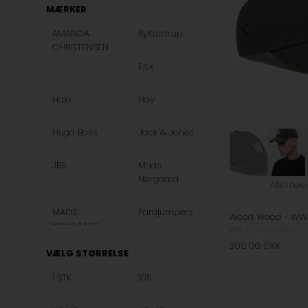
MÆRKER
AMANDA
ByKalstrup
CHRISTENSEN
Elsk
Halo
Hay
Hugo Boss
Jack & Jones
JBS
Mads
Nørgaard
Fås i flere
MADS
Parajumpers
NØRGAARD
WOOD WOOD MEN
MEN
PAUL SMITH
300,00
DKK
VÆLG STØRRELSE
1 STK
105
Rains
Ralph Lauren
Menswear