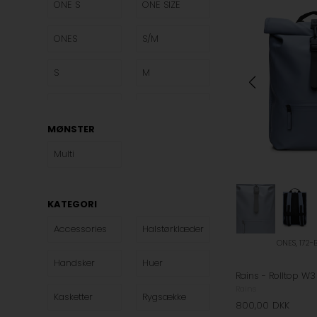
ONE S
ONE SIZE
ONES
S/M
S
M
L
XL
MØNSTER
XXL
40-42
Multi
KATEGORI
Accessories
Halstørklæder
ONES, 172-
Handsker
Huer
Rains
Kasketter
Rygsække
800,00
DKK