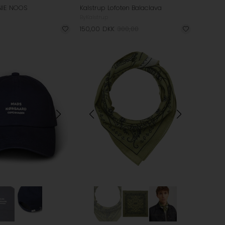
NIE NOOS
Kalstrup Lofoten Balaclava
ByKalstrup
150,00
DKK
300,00