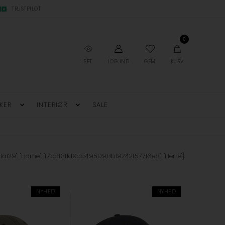
TRUSTPILOT
0
SET
LOG IND
GEM
KURV
KER
INTERIØR
SALE
9": "Home", "f7bcf3f1d9da495098b19242f57716e8": "Herre"}
NYHED
NYHED