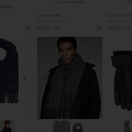
Fås i flere størrelser
Fås 
 størrelser
Cash Kasket
Cash Soft Twi
MADS NØRGAARD MEN
Mads Nørgaar
450,00
DKK
400,00
DKK