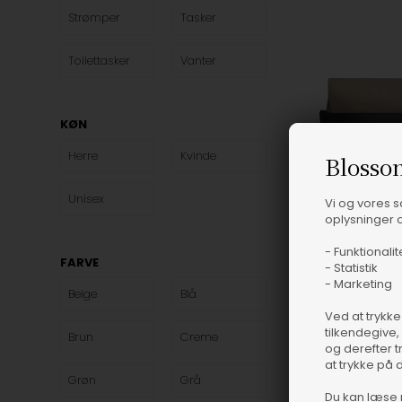
Strømper
Tasker
Toilettasker
Vanter
KØN
Herre
Kvinde
Blosso
Unisex
Vi og vores 
oplysninger o
- Funktionalit
FARVE
- Statistik
- Marketing
Beige
Blå
Ved at trykke
tilkendegive,
Brun
Creme
ONES, 13
og derefter t
at trykke på 
Grøn
Grå
Rains - OTG Wash
Du kan læse 
Rains