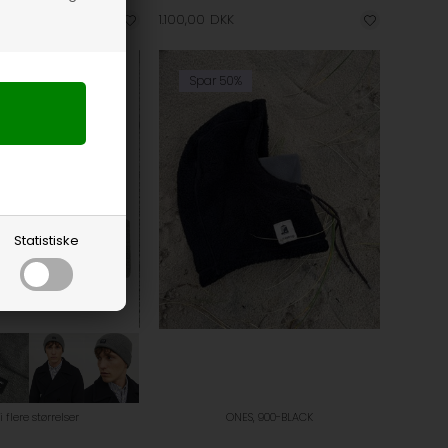
1.100,00
DKK
Spar 50%
Statistiske
i flere størrelser
ONES, 900-BLACK