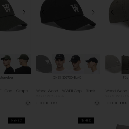
 størrelser
ONES, 303700-BLACK
Fås 
Wood Wood - WWEli Cap - Grape Leaf
Wood Wood - WWEli Cap - Black
WOOD WOOD MEN
WOOD WOOD 
300,00
DKK
300,00
DKK
NYHED
NYHED