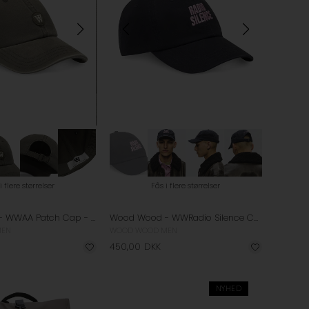
i flere størrelser
Fås i flere størrelser
Wood Wood - WWAA Patch Cap - Army Green
Wood Wood - WWRadio Silence Cap - Pirate Black
MEN
WOOD WOOD MEN
450,00
DKK
NYHED