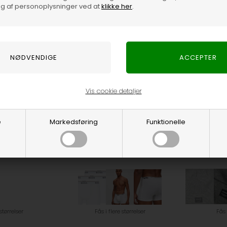
g af personoplysninger ved at
klikke her
.
1.200,00
DKK
500,00
DKK
Vis cookie detaljer
e
Markedsføring
Funktionelle
 størrelser
Fås i flere størrelser
Fås 