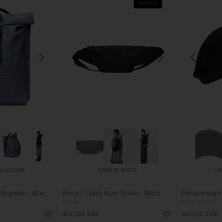
NYHED
BLUE DUSK
ONES, 01-BLACK
ON
Rains - Rolltop W3 Rygsæk - Blue Dusk
Rains - Dash Bum Taske - Black
Rains
Parajumpers
450,00
DKK
450,00
DKK