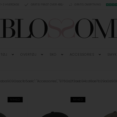
 1-3 HVERDAGE
GRATIS FRAGT OVER 499,-
GRATIS OMBYTNING
TØJ
OVERTØJ
SKO
ACCESSORIES
SMYK
aba9090aac1b5ae1c": "Accessories", "9760a2f3aeb94cd8ae7b29a0d908a12
NYHED
NYHED