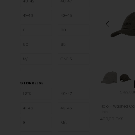
40-42
40-47
Selected
WOOD
WOOD MEN
41-46
43-45
Woodbird
WOODBIRD
8
80
WOMEN
90
95
M/L
ONE S
ONES
S/M
STØRRELSE
S
M
ONES, 831
1 STK
40-47
L
XL
41-46
43-45
Halo
XXL
One Size
400,00
DKK
8
M/L