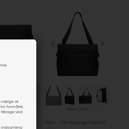
amle
så vælge at
for formålet,
NES, 01-BLACK
ONES, 01-BLACK
e tilbage ved
Wash Bag W3 - Black
Rains - OTG Messenger Taske W3 - Black
s indsamling
Rains