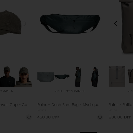
1-CAPERS
ONES, 175-MYSTIQUE
ON
Halo - Washed Canvas Cap - Capers
Rains - Dash Bum Bag - Mystique
Rains - Roll
Rains
Rains
450,00
DKK
800,00
DKK