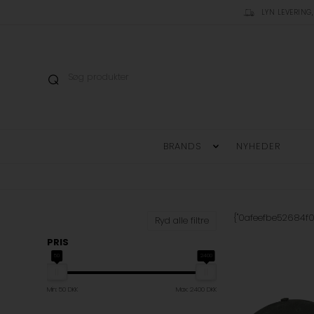
LYN LEVERING,
BRANDS
NYHEDER
{"0afeefbe52684f0
Ryd alle filtre
PRIS
50
2400
Min: 50 DKK
Max: 2400 DKK