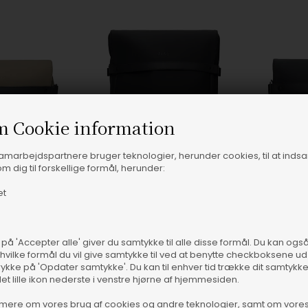
m Cookie information
samarbejdspartnere bruger teknologier, herunder cookies, til at inds
m dig til forskellige formål, herunder:
et
 på 'Accepter alle' giver du samtykke til alle disse formål. Du kan og
 hvilke formål du vil give samtykke til ved at benytte checkboksene ud 
3-BEIGE
ONES, 01-BLACK
O
rykke på 'Opdater samtykke'. Du kan til enhver tid trække dit samtykk
det lille ikon nederste i venstre hjørne af hjemmesiden.
 Bag W3 - Beige
Rains - OTG Rygsæk W3 - Black
Rains - OTG 
mere om vores brug af cookies og andre teknologier, samt om vore
Rains
Rains